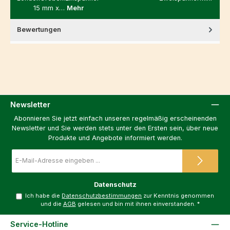
15 mm x…
Mehr
Bewertungen
Newsletter
Abonnieren Sie jetzt einfach unseren regelmäßig erscheinenden
Newsletter und Sie werden stets unter den Ersten sein, über neue
Produkte und Angebote informiert werden.
E-
Mail-
Adresse
*
Datenschutz
Ich habe die
Datenschutzbestimmungen
zur Kenntnis genommen
und die
AGB
gelesen und bin mit ihnen einverstanden.
*
Service-Hotline