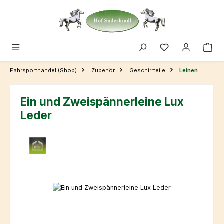
Zum Hauptinhalt springen
Fahrsporthandel (Shop)
Zubehör
Geschirrteile
Leinen
Ein und Zweispännerleine Lux
Leder
Bildergalerie überspringen