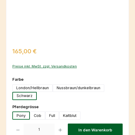
Regulärer Preis:
165,00 €
Preise inkl. MwSt. zzgl. Versandkosten
auswählen
Farbe
London/Hellbraun
Nussbraun/dunkelbraun
Schwarz
auswählen
Pferdegrösse
Pony
Cob
Full
Kaltblut
Produkt Anzahl: Gib den gewünschten Wert ein oder benutze die Schaltfl
In den Warenkorb