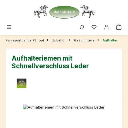
Zum Hauptinhalt springen
Fahrsporthandel (Shop)
Zubehör
Geschirrteile
Aufhalter
Aufhalteriemen mit
Schnellverschluss Leder
Bildergalerie überspringen