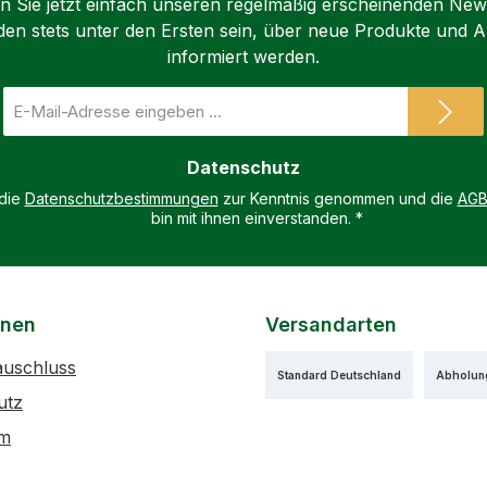
 Sie jetzt einfach unseren regelmäßig erscheinenden New
den stets unter den Ersten sein, über neue Produkte und 
informiert werden.
E-
Mail-
Adresse
Datenschutz
*
 die
Datenschutzbestimmungen
zur Kenntnis genommen und die
AG
bin mit ihnen einverstanden.
*
onen
Versandarten
auschluss
Standard Deutschland
Abholun
utz
um