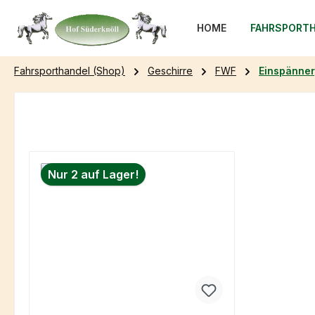
m Hauptinhalt springen
Zur Suche springen
Zur Hauptnavigation springen
HOME
FAHRSPORTH
Fahrsporthandel (Shop)
Geschirre
FWF
Einspänner
Nur 2 auf Lager!