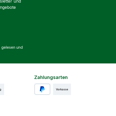
sletter und
Angebote
B
gelesen und
Zahlungsarten
g
Vorkasse
PayPal