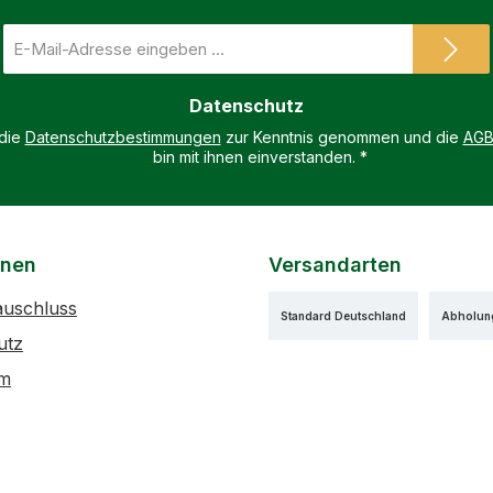
E-
Mail-
Adresse
Datenschutz
*
 die
Datenschutzbestimmungen
zur Kenntnis genommen und die
AG
bin mit ihnen einverstanden.
*
onen
Versandarten
auschluss
Standard Deutschland
Abholun
utz
um