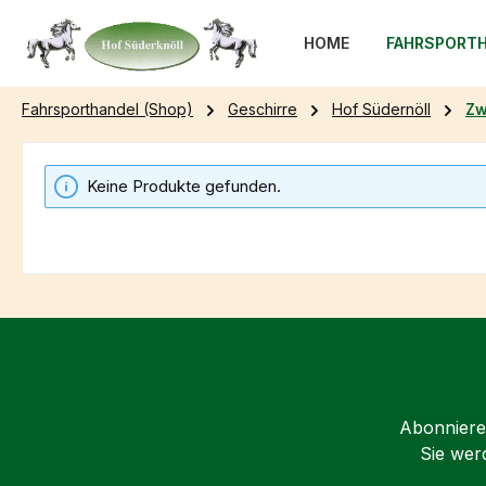
m Hauptinhalt springen
Zur Suche springen
Zur Hauptnavigation springen
HOME
FAHRSPORTH
Fahrsporthandel (Shop)
Geschirre
Hof Südernöll
Zw
Keine Produkte gefunden.
Abonnieren
Sie wer