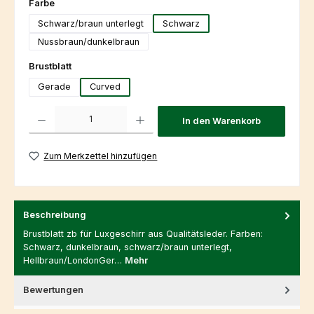
auswählen
Farbe
Schwarz/braun unterlegt
Schwarz
Nussbraun/dunkelbraun
auswählen
Brustblatt
Gerade
Curved
Produkt Anzahl: Gib den gewünschten Wert ein oder benutze die Schaltfl
In den Warenkorb
Zum Merkzettel hinzufügen
Beschreibung
Brustblatt zb für Luxgeschirr aus Qualitätsleder. Farben:
Schwarz, dunkelbraun, schwarz/braun unterlegt,
Hellbraun/LondonGer…
Mehr
Bewertungen