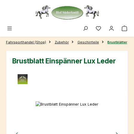
Zum Hauptinhalt springen
Fahrsporthandel (Shop)
Zubehör
Geschirrteile
Brustblätter
Brustblatt Einspänner Lux Leder
Bildergalerie überspringen