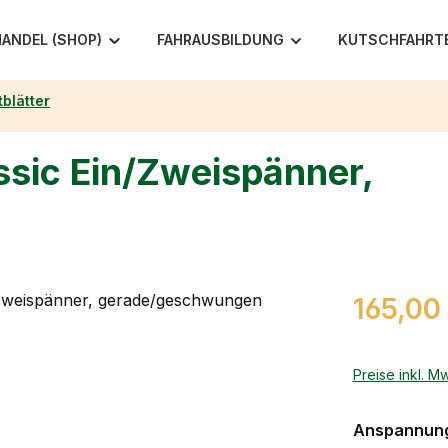
ANDEL (SHOP)
FAHRAUSBILDUNG
KUTSCHFAHRT
tblätter
assic Ein/Zweispänner,
Regulärer Pr
165,00
Preise inkl. M
Anspannung