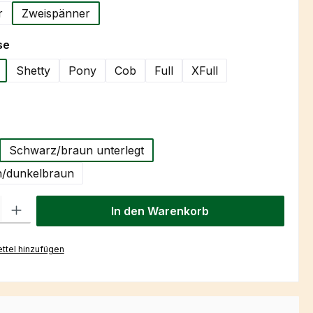
r
Zweispänner
auswählen
se
Shetty
Pony
Cob
Full
XFull
hlen
Schwarz/braun unterlegt
/dunkelbraun
l: Gib den gewünschten Wert ein oder benutze die Schaltflächen um
In den Warenkorb
ttel hinzufügen