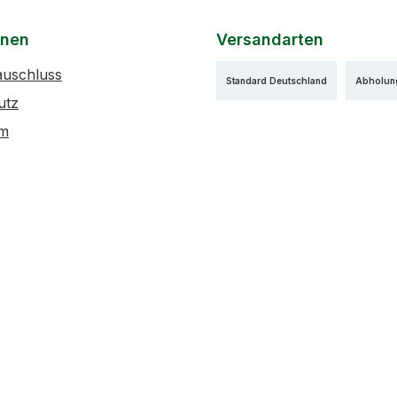
onen
Versandarten
auschluss
Standard Deutschland
Abholun
utz
um