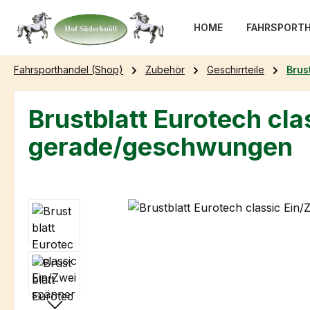
m Hauptinhalt springen
Zur Suche springen
Zur Hauptnavigation springen
HOME
FAHRSPORTH
Fahrsporthandel (Shop)
Zubehör
Geschirrteile
Brus
Brustblatt Eurotech cl
gerade/geschwungen
Bildergalerie überspringen