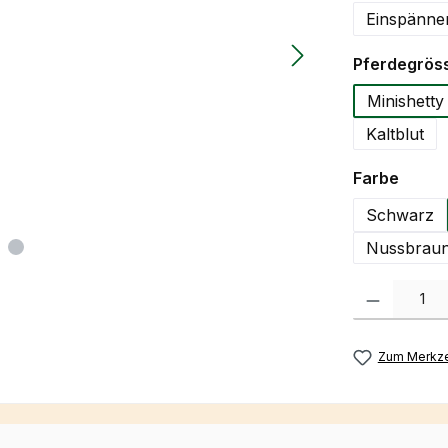
Einspänne
Pferdegrös
Minishetty
Kaltblut
auswä
Farbe
Schwarz
Nussbraun
Produkt Anzah
Zum Merkze