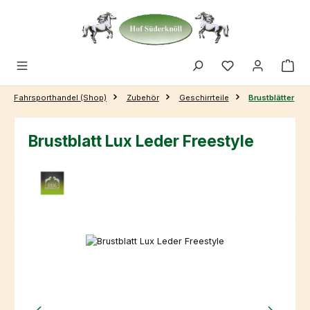
Zum Hauptinhalt springen
Fahrsporthandel (Shop)
Zubehör
Geschirrteile
Brustblätter
Brustblatt Lux Leder Freestyle
Bildergalerie überspringen