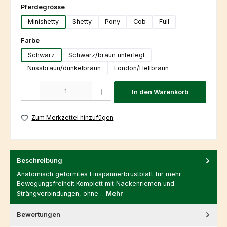
auswählen
Pferdegrösse
Minishetty
Shetty
Pony
Cob
Full
auswählen
Farbe
Schwarz
Schwarz/braun unterlegt
Nussbraun/dunkelbraun
London/Hellbraun
Produkt Anzahl: Gib den gewünschten Wert ein oder benutze die Schaltfl
In den Warenkorb
Zum Merkzettel hinzufügen
Beschreibung
Anatomisch geformtes Einspännerbrustblatt für mehr
Bewegungsfreiheit.Komplett mit Nackenriemen und
Strängverbindungen, ohne…
Mehr
Bewertungen