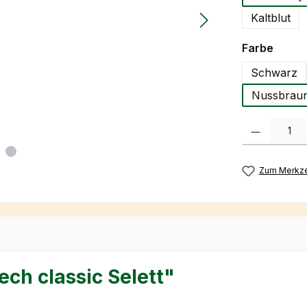
Kaltblut
auswä
Farbe
Schwarz
Nussbraun
Produkt Anzah
Zum Merkze
ch classic Selett"