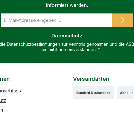
informiert werden.
E-
Mail-
Adresse
Datenschutz
*
 die
Datenschutzbestimmungen
zur Kenntnis genommen und die
AG
bin mit ihnen einverstanden.
*
onen
Versandarten
auschluss
Standard Deutschland
Abholun
utz
um