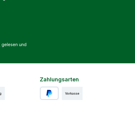
B
gelesen und
Zahlungsarten
g
Vorkasse
PayPal