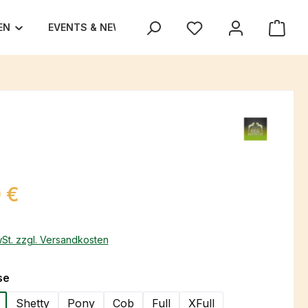
EN
EVENTS & NEWS
UNSER TEAM
TEXAS TRA
eis:
 €
wSt. zzgl. Versandkosten
auswählen
se
Shetty
Pony
Cob
Full
XFull