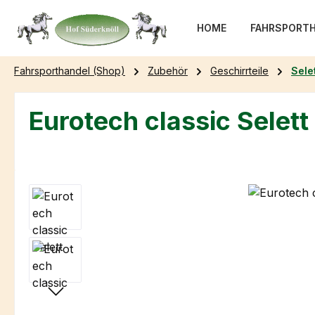
m Hauptinhalt springen
Zur Suche springen
Zur Hauptnavigation springen
HOME
FAHRSPORTH
Fahrsporthandel (Shop)
Zubehör
Geschirrteile
Sele
Eurotech classic Selett
Bildergalerie überspringen