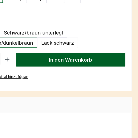
hlen
Schwarz/braun unterlegt
/dunkelbraun
Lack schwarz
l: Gib den gewünschten Wert ein oder benutze die Schaltflächen um
In den Warenkorb
ttel hinzufügen