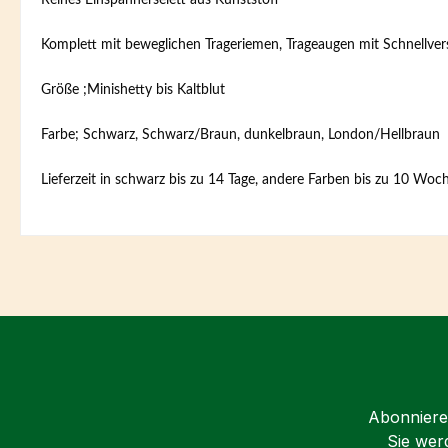
Reines Einspännerselett aus Kunststoff
Komplett mit beweglichen Trageriemen, Trageaugen mit Schnellver
Größe ;Minishetty bis Kaltblut
Farbe; Schwarz, Schwarz/Braun, dunkelbraun, London/Hellbraun
Lieferzeit in schwarz bis zu 14 Tage, andere Farben bis zu 10 Woc
Abonnieren
Sie wer