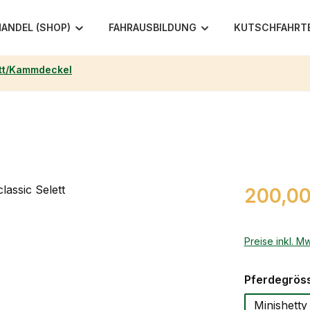
ANDEL (SHOP)
FAHRAUSBILDUNG
KUTSCHFAHRT
tt/Kammdeckel
Regulärer Pr
200,00
Preise inkl. M
Pferdegrös
Minishetty