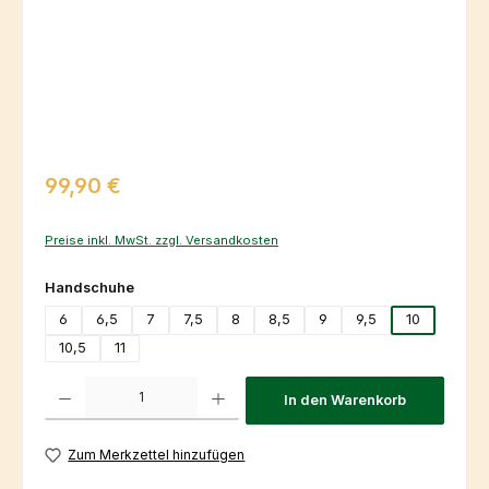
Regulärer Preis:
99,90 €
Preise inkl. MwSt. zzgl. Versandkosten
auswählen
Handschuhe
6
6,5
7
7,5
8
8,5
9
9,5
10
10,5
11
Produkt Anzahl: Gib den gewünschten Wert ein oder benutze die Schaltfl
In den Warenkorb
Zum Merkzettel hinzufügen