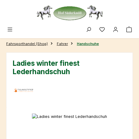
Zum Hauptinhalt springen
Fahrsporthandel (Shop)
Fahrer
Handschuhe
Ladies winter finest
Lederhandschuh
Bildergalerie überspringen