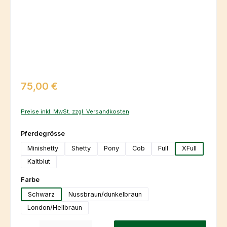
Regulärer Preis:
75,00 €
Preise inkl. MwSt. zzgl. Versandkosten
auswählen
Pferdegrösse
Minishetty
Shetty
Pony
Cob
Full
XFull
Kaltblut
auswählen
Farbe
Schwarz
Nussbraun/dunkelbraun
London/Hellbraun
Produkt Anzahl: Gib den gewünschten Wert ein oder benutze die Schaltfl