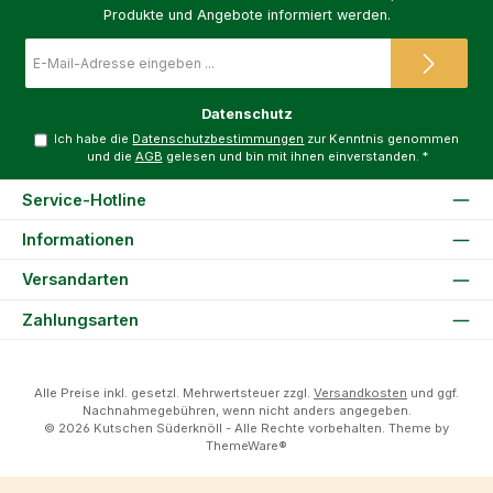
Produkte und Angebote informiert werden.
E-
Mail-
Adresse
*
Datenschutz
Ich habe die
Datenschutzbestimmungen
zur Kenntnis genommen
und die
AGB
gelesen und bin mit ihnen einverstanden.
*
Service-Hotline
Informationen
Versandarten
Zahlungsarten
Alle Preise inkl. gesetzl. Mehrwertsteuer zzgl.
Versandkosten
und ggf.
Nachnahmegebühren, wenn nicht anders angegeben.
© 2026 Kutschen Süderknöll - Alle Rechte vorbehalten. Theme by
ThemeWare®