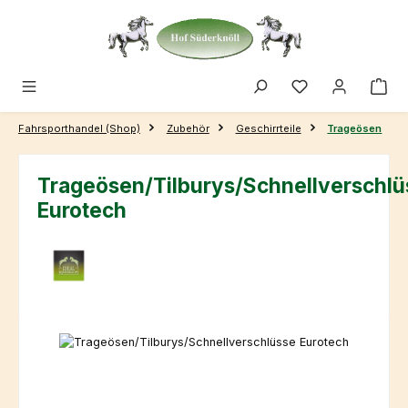
Zum Hauptinhalt springen
Fahrsporthandel (Shop)
Zubehör
Geschirrteile
Trageösen
Trageösen/Tilburys/Schnellverschlü
Eurotech
Bildergalerie überspringen