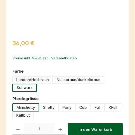
Regulärer Preis:
36,00 €
Preise inkl. MwSt. zzgl. Versandkosten
auswählen
Farbe
London/Hellbraun
Nussbraun/dunkelbraun
Schwarz
auswählen
Pferdegrösse
Minishetty
Shetty
Pony
Cob
Full
XFull
Kaltblut
Produkt Anzahl: Gib den gewünschten Wert ein oder benutze die Schaltfl
In den Warenkorb