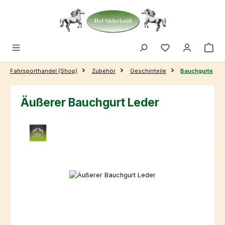
Zum Hauptinhalt springen
Fahrsporthandel (Shop)
Zubehör
Geschirrteile
Bauchgurte
Äußerer Bauchgurt Leder
Bildergalerie überspringen