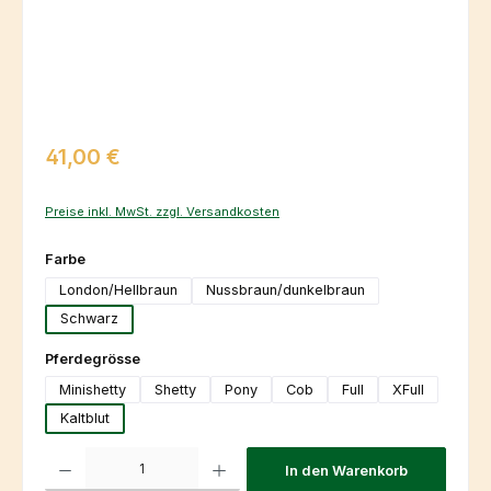
Regulärer Preis:
41,00 €
Preise inkl. MwSt. zzgl. Versandkosten
auswählen
Farbe
London/Hellbraun
Nussbraun/dunkelbraun
Schwarz
auswählen
Pferdegrösse
Minishetty
Shetty
Pony
Cob
Full
XFull
Kaltblut
Produkt Anzahl: Gib den gewünschten Wert ein oder benutze die Schaltfl
In den Warenkorb