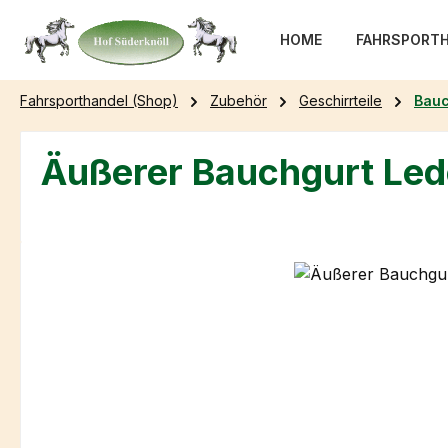
m Hauptinhalt springen
Zur Suche springen
Zur Hauptnavigation springen
HOME
FAHRSPORTH
Fahrsporthandel (Shop)
Zubehör
Geschirrteile
Bauc
Äußerer Bauchgurt Led
Bildergalerie überspringen