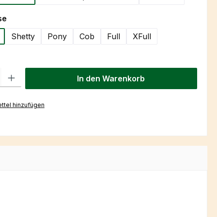
auswählen
se
Shetty
Pony
Cob
Full
XFull
l: Gib den gewünschten Wert ein oder benutze die Schaltflächen um
In den Warenkorb
ttel hinzufügen