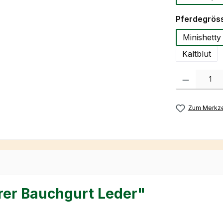
Pferdegrös
Minishetty
Kaltblut
Produkt Anzah
Zum Merkze
rer Bauchgurt Leder"