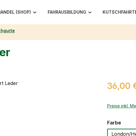
ANDEL (SHOP)
FAHRAUSBILDUNG
KUTSCHFAHRT
hgurte
er
Regulärer Pr
36,00 
Preise inkl. M
auswä
Farbe
London/He