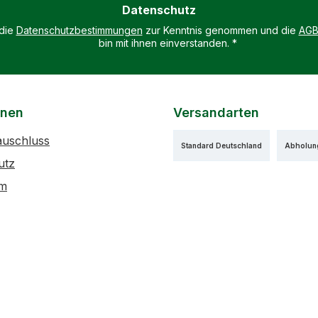
Datenschutz
*
 die
Datenschutzbestimmungen
zur Kenntnis genommen und die
AG
bin mit ihnen einverstanden.
*
onen
Versandarten
auschluss
Standard Deutschland
Abholun
utz
um