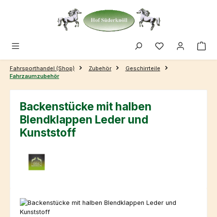
Zum Hauptinhalt springen
Fahrsporthandel (Shop)
Zubehör
Geschirrteile
Fahrzaumzubehör
Backenstücke mit halben
Blendklappen Leder und
Kunststoff
Bildergalerie überspringen