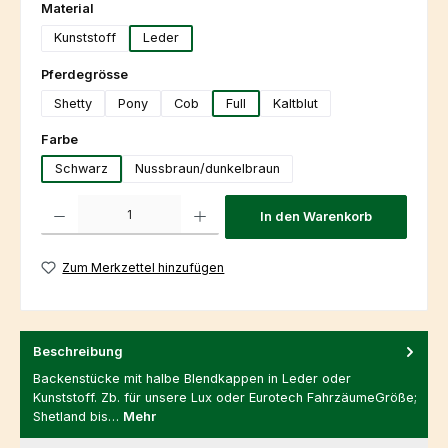
auswählen
Material
Kunststoff
Leder
auswählen
Pferdegrösse
Shetty
Pony
Cob
Full
Kaltblut
auswählen
Farbe
Schwarz
Nussbraun/dunkelbraun
Produkt Anzahl: Gib den gewünschten Wert ein oder benutze die Schaltfl
In den Warenkorb
Zum Merkzettel hinzufügen
Beschreibung
Backenstücke mit halbe Blendkappen in Leder oder
Kunststoff. Zb. für unsere Lux oder Eurotech FahrzäumeGröße;
Shetland bis…
Mehr