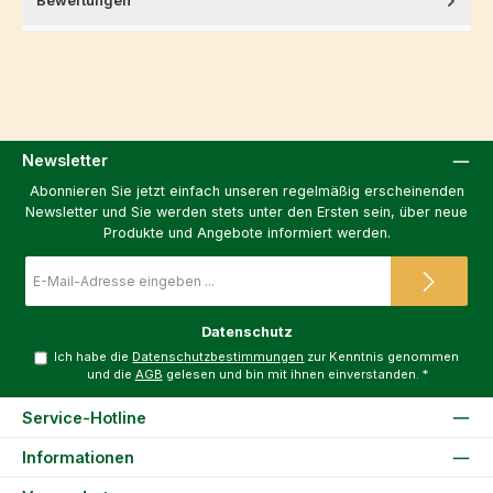
Bewertungen
Newsletter
Abonnieren Sie jetzt einfach unseren regelmäßig erscheinenden
Newsletter und Sie werden stets unter den Ersten sein, über neue
Produkte und Angebote informiert werden.
E-
Mail-
Adresse
*
Datenschutz
Ich habe die
Datenschutzbestimmungen
zur Kenntnis genommen
und die
AGB
gelesen und bin mit ihnen einverstanden.
*
Service-Hotline
Informationen