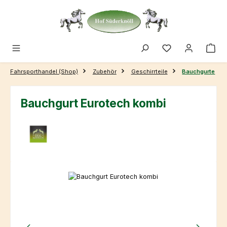
Zum Hauptinhalt springen
Fahrsporthandel (Shop)
Zubehör
Geschirrteile
Bauchgurte
Bauchgurt Eurotech kombi
Bildergalerie überspringen