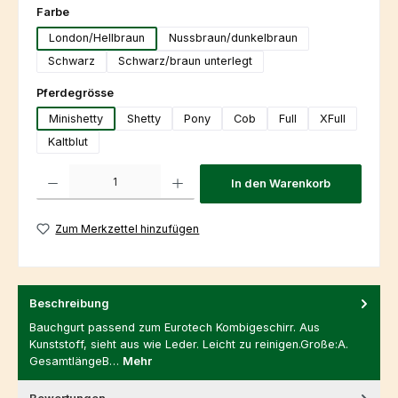
auswählen
Farbe
London/Hellbraun
Nussbraun/dunkelbraun
Schwarz
Schwarz/braun unterlegt
auswählen
Pferdegrösse
Minishetty
Shetty
Pony
Cob
Full
XFull
Kaltblut
Produkt Anzahl: Gib den gewünschten Wert ein oder benutze die Schaltfl
In den Warenkorb
Zum Merkzettel hinzufügen
Beschreibung
Bauchgurt passend zum Eurotech Kombigeschirr. Aus
Kunststoff, sieht aus wie Leder. Leicht zu reinigen.Große:A.
GesamtlängeB…
Mehr