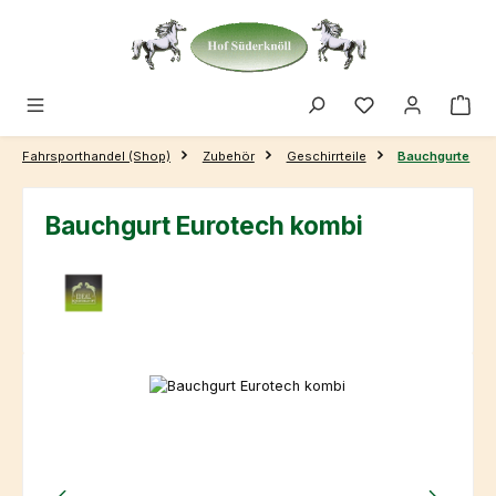
Zum Hauptinhalt springen
Fahrsporthandel (Shop)
Zubehör
Geschirrteile
Bauchgurte
Bauchgurt Eurotech kombi
Bildergalerie überspringen