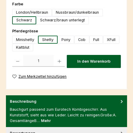
auswählen
Farbe
London/Hellbraun
Nussbraun/dunkelbraun
Schwarz
Schwarz/braun unterlegt
auswählen
Pferdegrösse
Minishetty
Shetty
Pony
Cob
Full
XFull
Kaltblut
Produkt Anzahl: Gib den gewünschten Wert ein oder benutze die Schaltfl
In den Warenkorb
Zum Merkzettel hinzufügen
Beschreibung
Bauchgurt passend zum Eurotech Kombigeschirr. Aus
Kunststoff, sieht aus wie Leder. Leicht zu reinigen.Große:A.
GesamtlängeB…
Mehr