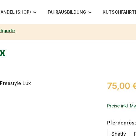
ANDEL (SHOP)
FAHRAUSBILDUNG
KUTSCHFAHRT
hgurte
x
Regulärer Pr
75,00 
Preise inkl. M
Pferdegrös
Shetty