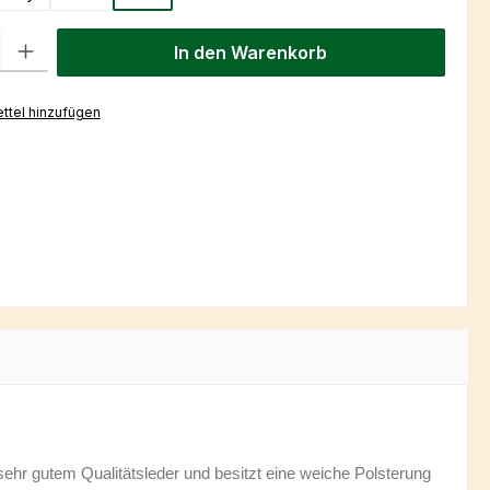
l: Gib den gewünschten Wert ein oder benutze die Schaltflächen um
In den Warenkorb
ttel hinzufügen
hr gutem Qualitätsleder und besitzt eine weiche Polsterung