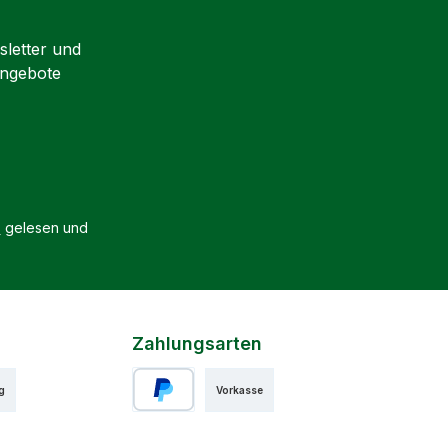
sletter und
Angebote
B
gelesen und
Zahlungsarten
g
Vorkasse
PayPal