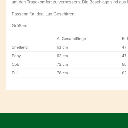
um den Tragekomfort zu verbessern. Die Beschläge sind aus E
Passend für Ideal Lux Geschirren.
Größen:
A. Gesamtlänge
B. 
Shetland
61 cm
47
Pony
62 cm
47
Cob
72 cm
58
Full
78 cm
62