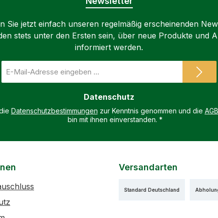
Newsletter
 Sie jetzt einfach unseren regelmäßig erscheinenden New
den stets unter den Ersten sein, über neue Produkte und 
informiert werden.
E-
Mail-
Adresse
Datenschutz
*
 die
Datenschutzbestimmungen
zur Kenntnis genommen und die
AG
bin mit ihnen einverstanden.
*
onen
Versandarten
auschluss
Standard Deutschland
Abholun
utz
um