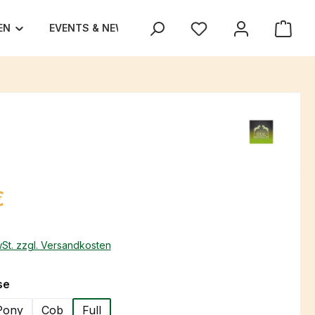
EN
EVENTS & NEWS
UNSER TEAM
TEXAS TRA
eis:
€
wSt. zzgl. Versandkosten
auswählen
se
Pony
Cob
Full