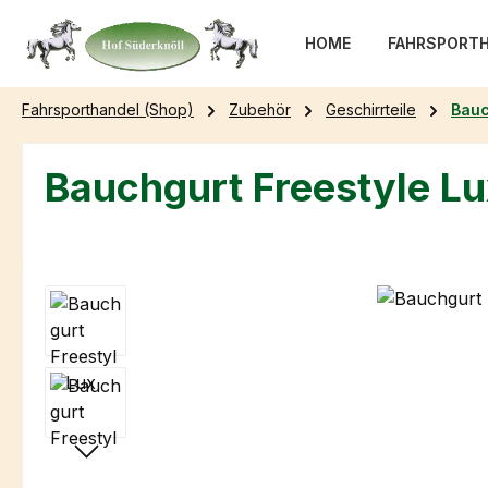
m Hauptinhalt springen
Zur Suche springen
Zur Hauptnavigation springen
HOME
FAHRSPORTH
Fahrsporthandel (Shop)
Zubehör
Geschirrteile
Bauc
Bauchgurt Freestyle Lu
Bildergalerie überspringen