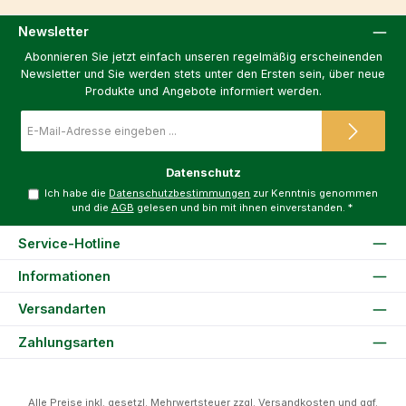
Newsletter
Abonnieren Sie jetzt einfach unseren regelmäßig erscheinenden
Newsletter und Sie werden stets unter den Ersten sein, über neue
Produkte und Angebote informiert werden.
E-
Mail-
Adresse
*
Datenschutz
Ich habe die
Datenschutzbestimmungen
zur Kenntnis genommen
und die
AGB
gelesen und bin mit ihnen einverstanden.
*
Service-Hotline
Informationen
Versandarten
Zahlungsarten
Alle Preise inkl. gesetzl. Mehrwertsteuer zzgl.
Versandkosten
und ggf.