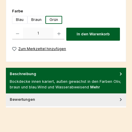
auswählen
Farbe
Blau
Braun
Grün
Produkt Anzahl: Gib den gewünschten Wert ein oder benutze die Schaltfl
In den Warenkorb
Zum Merkzettel hinzufügen
Beschreibung
Bockdecke innen kariert, außen gewachst in den Farben Oliv,
braun und blau.Wind und Wasserabweisend
Mehr
Bewertungen