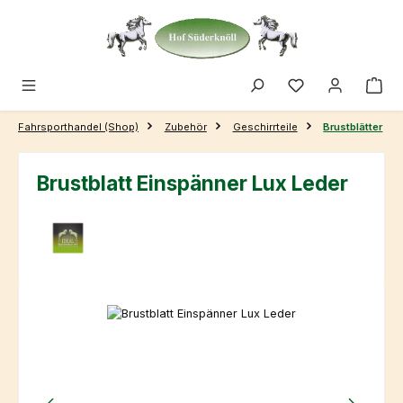
Zum Hauptinhalt springen
Fahrsporthandel (Shop)
Zubehör
Geschirrteile
Brustblätter
Brustblatt Einspänner Lux Leder
Bildergalerie überspringen