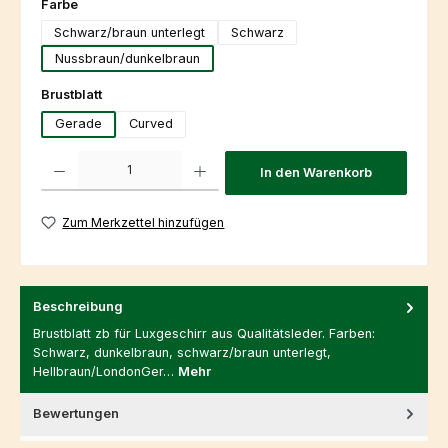
auswählen
Farbe
Schwarz/braun unterlegt
Schwarz
Nussbraun/dunkelbraun
auswählen
Brustblatt
Gerade
Curved
Produkt Anzahl: Gib den gewünschten Wert ein oder benutze die Schaltfl
In den Warenkorb
Zum Merkzettel hinzufügen
Beschreibung
Brustblatt zb für Luxgeschirr aus Qualitätsleder. Farben:
Schwarz, dunkelbraun, schwarz/braun unterlegt,
Hellbraun/LondonGer…
Mehr
Bewertungen