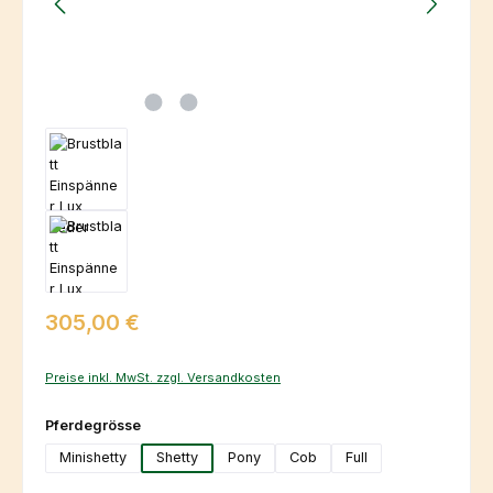
Regulärer Preis:
305,00 €
Preise inkl. MwSt. zzgl. Versandkosten
auswählen
Pferdegrösse
Minishetty
Shetty
Pony
Cob
Full