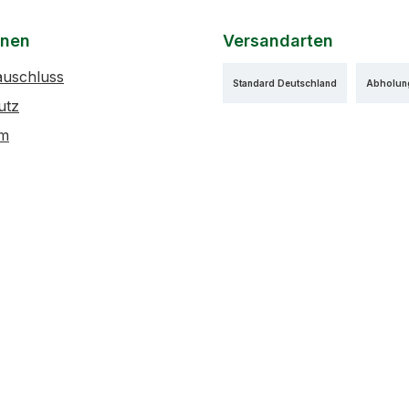
onen
Versandarten
auschluss
Standard Deutschland
Abholun
utz
um