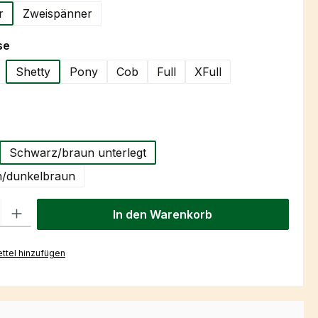
r
Zweispänner
auswählen
se
Shetty
Pony
Cob
Full
XFull
hlen
Schwarz/braun unterlegt
/dunkelbraun
l: Gib den gewünschten Wert ein oder benutze die Schaltflächen um
In den Warenkorb
ttel hinzufügen