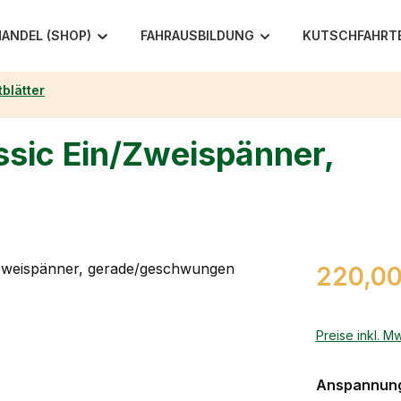
ANDEL (SHOP)
FAHRAUSBILDUNG
KUTSCHFAHRT
tblätter
assic Ein/Zweispänner,
Regulärer Pr
220,00
Preise inkl. M
Anspannung