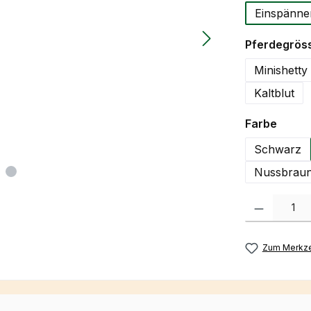
Einspänne
Pferdegrös
Minishetty
Kaltblut
auswä
Farbe
Schwarz
Nussbraun
Produkt Anzah
Zum Merkze