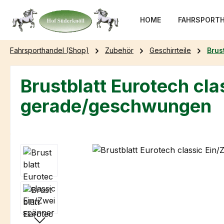
m Hauptinhalt springen
Zur Suche springen
Zur Hauptnavigation springen
HOME
FAHRSPORTH
Fahrsporthandel (Shop)
Zubehör
Geschirrteile
Brus
Brustblatt Eurotech cl
gerade/geschwungen
Bildergalerie überspringen