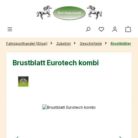
Zum Hauptinhalt springen
Fahrsporthandel (Shop)
Zubehör
Geschirrteile
Brustblätter
Brustblatt Eurotech kombi
Bildergalerie überspringen