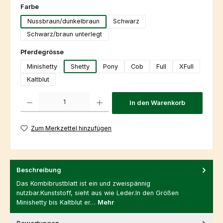
auswählen
Farbe
Nussbraun/dunkelbraun
Schwarz
Schwarz/braun unterlegt
auswählen
Pferdegrösse
Minishetty
Shetty
Pony
Cob
Full
XFull
Kaltblut
Produkt Anzahl: Gib den gewünschten Wert ein oder benutze die Schaltfl
In den Warenkorb
Zum Merkzettel hinzufügen
Beschreibung
Das Kombibrustblatt ist ein und zweispännig
nutzbar.Kunststoff, sieht aus wie Leder.In den Größen
Minishetty bis Kaltblut er…
Mehr