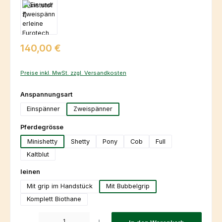
Regulärer Preis:
140,00 €
Preise inkl. MwSt. zzgl. Versandkosten
auswählen
Anspannungsart
Einspänner
Zweispänner
auswählen
Pferdegrösse
Minishetty
Shetty
Pony
Cob
Full
Kaltblut
auswählen
leinen
Mit grip im Handstück
Mit Bubbelgrip
Komplett Biothane
Produkt Anzahl: Gib den gewünschten Wert ein oder benutze die Schaltfl