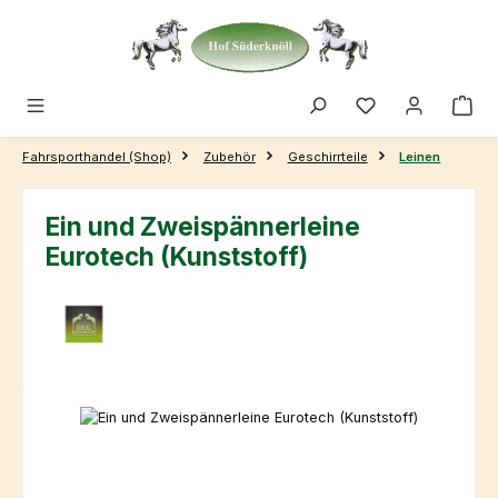
Zum Hauptinhalt springen
Fahrsporthandel (Shop)
Zubehör
Geschirrteile
Leinen
Ein und Zweispännerleine
Eurotech (Kunststoff)
Bildergalerie überspringen