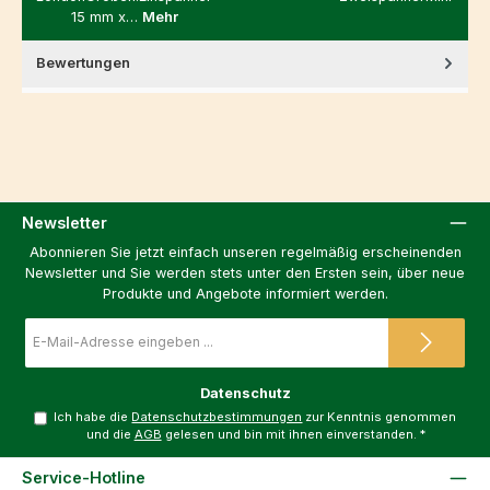
15 mm x…
Mehr
Bewertungen
Newsletter
Abonnieren Sie jetzt einfach unseren regelmäßig erscheinenden
Newsletter und Sie werden stets unter den Ersten sein, über neue
Produkte und Angebote informiert werden.
E-
Mail-
Adresse
*
Datenschutz
Ich habe die
Datenschutzbestimmungen
zur Kenntnis genommen
und die
AGB
gelesen und bin mit ihnen einverstanden.
*
Service-Hotline