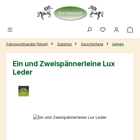
Zum Hauptinhalt springen
Fahrsporthandel (Shop)
Zubehör
Geschirrteile
Leinen
Ein und Zweispännerleine Lux
Leder
Bildergalerie überspringen