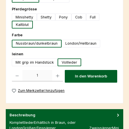
auswählen
Pferdegrösse
Minishetty
Shetty
Pony
Cob
Full
Kaltblut
auswählen
Farbe
Nussbraun/dunkelbraun
London/Hellbraun
auswählen
leinen
Mit grip im Handstück
Vollleder
Produkt Anzahl: Gib den gewünschten Wert ein oder benutze die Schaltfl
In den Warenkorb
Zum Merkzettel hinzufügen
Beschreibung
KomplettlederErhältlich in Braun, oder
LondonGrößen:Einspänner ZweispännerMini