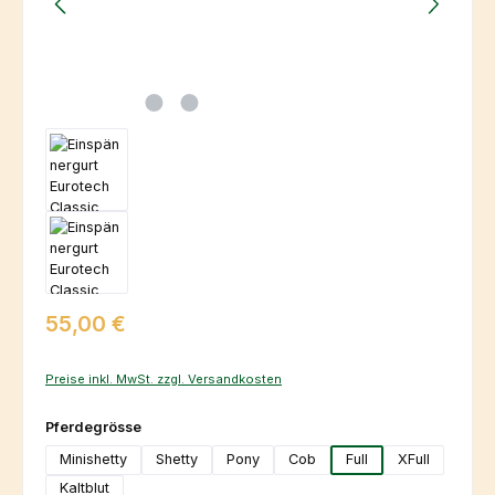
Regulärer Preis:
55,00 €
Preise inkl. MwSt. zzgl. Versandkosten
auswählen
Pferdegrösse
Minishetty
Shetty
Pony
Cob
Full
XFull
Kaltblut