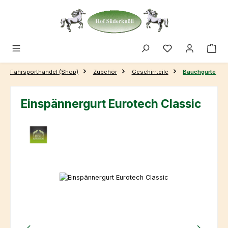
Zum Hauptinhalt springen
Fahrsporthandel (Shop)
Zubehör
Geschirrteile
Bauchgurte
Einspännergurt Eurotech Classic
Bildergalerie überspringen