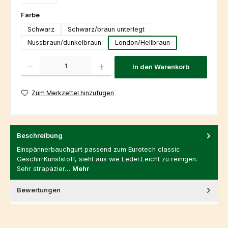
auswählen
Farbe
Schwarz
Schwarz/braun unterlegt
Nussbraun/dunkelbraun
London/Hellbraun
Produkt Anzahl: Gib den gewünschten Wert ein oder benutze die Schaltfl
In den Warenkorb
Zum Merkzettel hinzufügen
Beschreibung
Einspännerbauchgurt passend zum Eurotech classic
GeschirrKunststoff, sieht aus wie Leder.Leicht zu reinigen.
Sehr strapazier…
Mehr
Bewertungen