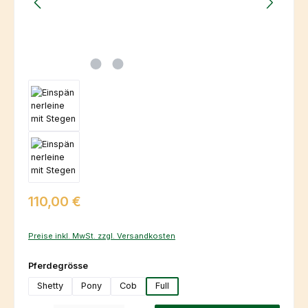
Regulärer Preis:
110,00 €
Preise inkl. MwSt. zzgl. Versandkosten
auswählen
Pferdegrösse
Shetty
Pony
Cob
Full