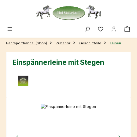
Zum Hauptinhalt springen
Fahrsporthandel (Shop)
Zubehör
Geschirrteile
Leinen
Einspännerleine mit Stegen
Bildergalerie überspringen