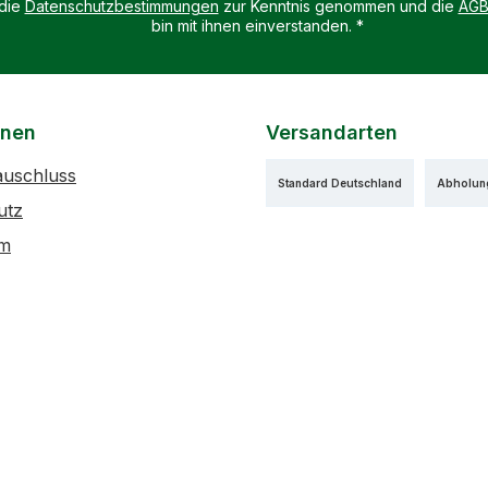
 die
Datenschutzbestimmungen
zur Kenntnis genommen und die
AG
bin mit ihnen einverstanden.
*
onen
Versandarten
auschluss
Standard Deutschland
Abholun
utz
um