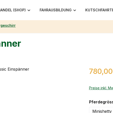
ANDEL (SHOP)
FAHRAUSBILDUNG
KUTSCHFAHRT
geschirr
änner
Regulärer Pr
780,00
Preise inkl. M
Pferdegrös
Minishetty