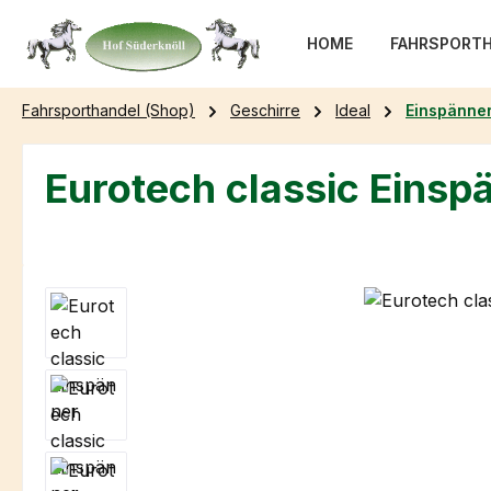
m Hauptinhalt springen
Zur Suche springen
Zur Hauptnavigation springen
HOME
FAHRSPORTH
Fahrsporthandel (Shop)
Geschirre
Ideal
Einspänner
Eurotech classic Einsp
Bildergalerie überspringen