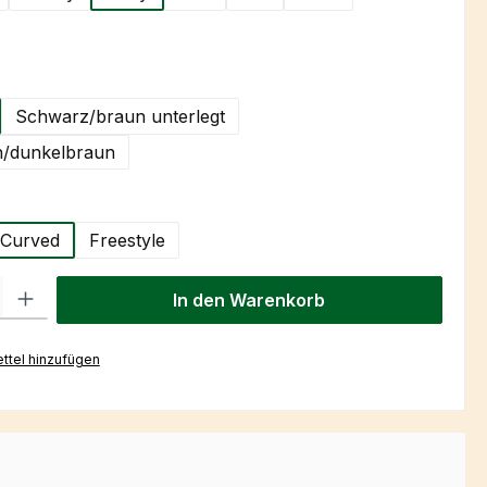
hlen
Schwarz/braun unterlegt
/dunkelbraun
uswählen
Curved
Freestyle
l: Gib den gewünschten Wert ein oder benutze die Schaltflächen um
In den Warenkorb
ttel hinzufügen