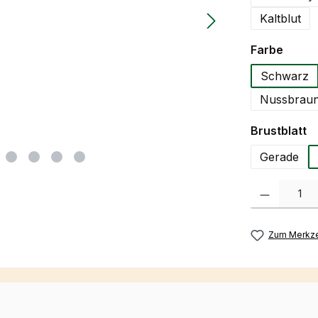
Kaltblut
auswä
Farbe
Schwarz
Nussbraun
a
Brustblatt
Gerade
Produkt Anzah
Zum Merkze