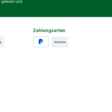
B
gelesen und
Zahlungsarten
g
Vorkasse
PayPal