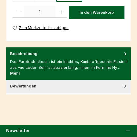
Produkt Anzahl: Gib den gewünschten Wert ein oder benutze die Schaltfl
In den Warenkorb
Zum Merkzettel hinzufügen
Beschreibung
Das Eurotech classic ist ein leichtes, Kuntstoffgeschirr.Es sieht
aus wie Leder. Sehr strapazierfähig, innen im Kern mit Ny…
Mehr
Bewertungen
Newsletter