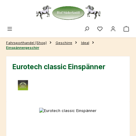
Zum Hauptinhalt springen
Fahrsporthandel (Shop)
Geschirre
Ideal
Einspännergeschirr
Eurotech classic Einspänner
Bildergalerie überspringen