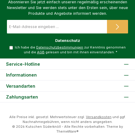
Abonnieren Sie jetzt einfach unseren regelmäßig erscheinenden
Newsletter und Sie werden stets unter den Ersten sein, über neue
Produkte und Angebote informiert werden.
E-
Mail-
Adresse
*
Datenschutz
Ich habe die
Datenschutzbestimmungen
zur Kenntnis genommen
und die
AGB
gelesen und bin mit ihnen einverstanden.
*
Service-Hotline
Informationen
Versandarten
Zahlungsarten
Alle Preise inkl. gesetzl. Mehrwertsteuer zzgl.
Versandkosten
und ggf.
Nachnahmegebühren, wenn nicht anders angegeben.
© 2026 Kutschen Süderknöll - Alle Rechte vorbehalten. Theme by
ThemeWare®