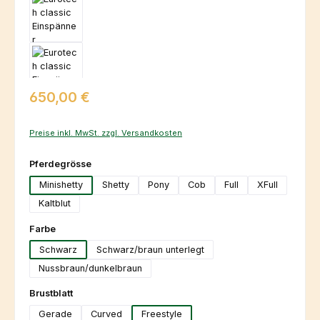
Regulärer Preis:
650,00 €
Preise inkl. MwSt. zzgl. Versandkosten
auswählen
Pferdegrösse
Minishetty
Shetty
Pony
Cob
Full
XFull
Kaltblut
auswählen
Farbe
Schwarz
Schwarz/braun unterlegt
Nussbraun/dunkelbraun
auswählen
Brustblatt
Gerade
Curved
Freestyle