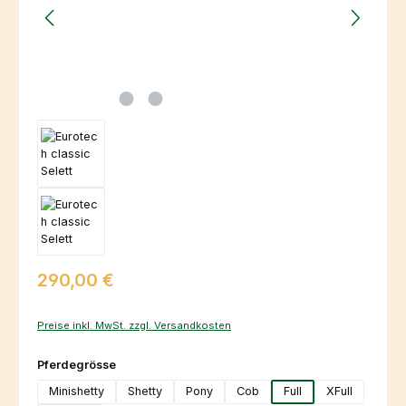
Regulärer Preis:
290,00 €
Preise inkl. MwSt. zzgl. Versandkosten
auswählen
Pferdegrösse
Minishetty
Shetty
Pony
Cob
Full
XFull