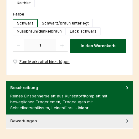
Kaltblut
auswählen
Farbe
Schwarz
Schwarz/braun unterlegt
Nussbraun/dunkelbraun
Lack schwarz
Produkt Anzahl: Gib den gewünschten Wert ein oder benutze die Schaltfl
In den Warenkorb
Zum Merkzettel hinzufügen
Beschreibung
Reines Einspännerselett aus KunststoffKomplett mit
beweglichen Trageriemen, Trageaugen mit
Schnellverschlüssen, Leinenführu…
Mehr
Bewertungen