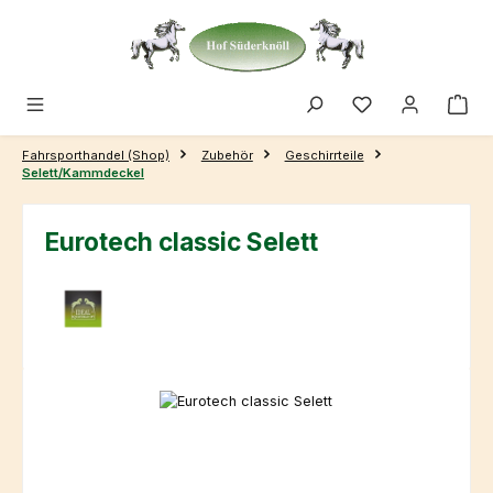
Zum Hauptinhalt springen
Fahrsporthandel (Shop)
Zubehör
Geschirrteile
Selett/Kammdeckel
Eurotech classic Selett
Bildergalerie überspringen