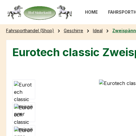
m Hauptinhalt springen
Zur Suche springen
Zur Hauptnavigation springen
HOME
FAHRSPORTH
Fahrsporthandel (Shop)
Geschirre
Ideal
Zweispänn
Eurotech classic Zwei
Bildergalerie überspringen