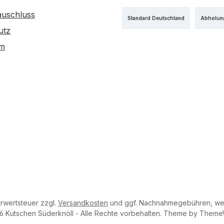
auschluss
Standard Deutschland
Abholun
utz
um
hrwertsteuer zzgl.
Versandkosten
und ggf. Nachnahmegebühren, wen
6 Kutschen Süderknöll - Alle Rechte vorbehalten. Theme by
Theme