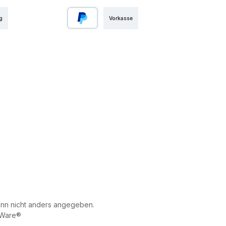
g
Vorkasse
PayPal
n nicht anders angegeben.
Ware®