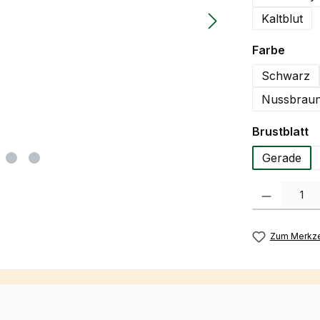
Kaltblut
auswä
Farbe
Schwarz
Nussbraun
a
Brustblatt
Gerade
Produkt Anzah
Zum Merkze