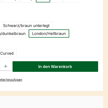
hlen
Schwarz/braun unterlegt
/dunkelbraun
London/Hellbraun
uswählen
Curved
l: Gib den gewünschten Wert ein oder benutze die Schaltflächen um
In den Warenkorb
ttel hinzufügen