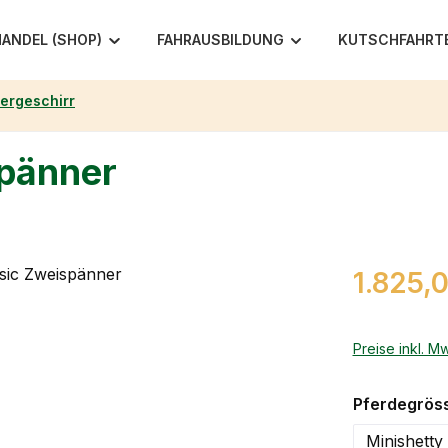
ANDEL (SHOP)
FAHRAUSBILDUNG
KUTSCHFAHRT
ergeschirr
spänner
Regulärer Pr
1.825,
Preise inkl. M
Pferdegrös
Minishetty