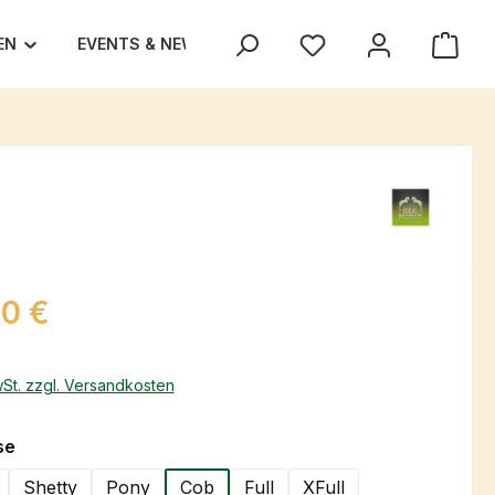
EN
EVENTS & NEWS
UNSER TEAM
TEXAS TRA
eis:
00 €
wSt. zzgl. Versandkosten
auswählen
se
Shetty
Pony
Cob
Full
XFull