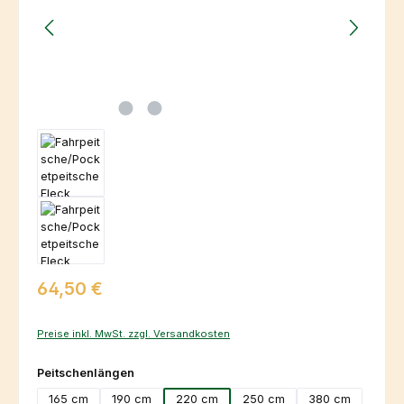
Regulärer Preis:
64,50 €
Preise inkl. MwSt. zzgl. Versandkosten
auswählen
Peitschenlängen
165 cm
190 cm
220 cm
250 cm
380 cm