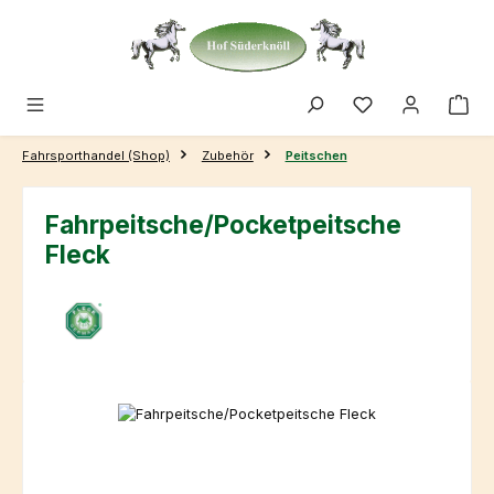
Zum Hauptinhalt springen
Fahrsporthandel (Shop)
Zubehör
Peitschen
Fahrpeitsche/Pocketpeitsche
Fleck
Bildergalerie überspringen