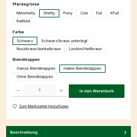
auswählen
Pferdegrösse
Minishetty
Shetty
Pony
Cob
Full
XFull
Kaltblut
auswählen
Farbe
Schwarz
Schwarz/braun unterlegt
Nussbraun/dunkelbraun
London/Hellbraun
auswählen
Blendklappen
Ganze Blendklappen
Halbe Blendklappen
Ohne Blendklappen
Produkt Anzahl: Gib den gewünschten Wert ein oder benutze die Schaltfl
In den Warenkorb
Zum Merkzettel hinzufügen
Beschreibung