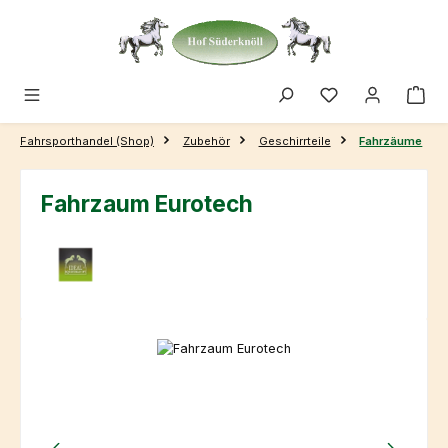
Zum Hauptinhalt springen
Fahrsporthandel (Shop)
Zubehör
Geschirrteile
Fahrzäume
Fahrzaum Eurotech
Bildergalerie überspringen