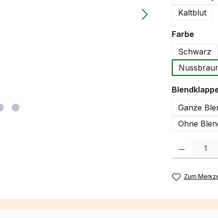
Kaltblut
auswä
Farbe
Schwarz
Nussbraun
Blendklapp
Ganze Ble
Ohne Blen
Produkt Anzah
Zum Merkze