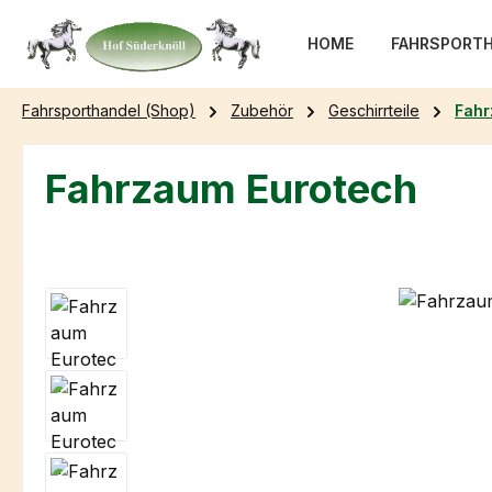
m Hauptinhalt springen
Zur Suche springen
Zur Hauptnavigation springen
HOME
FAHRSPORTH
Fahrsporthandel (Shop)
Zubehör
Geschirrteile
Fah
Fahrzaum Eurotech
Bildergalerie überspringen