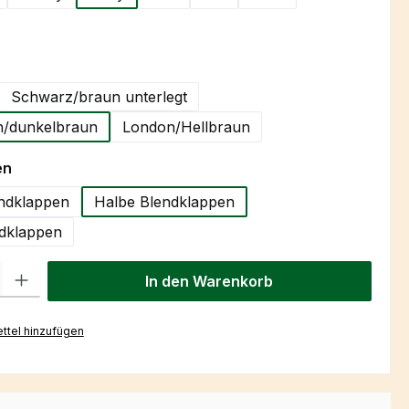
hlen
Schwarz/braun unterlegt
/dunkelbraun
London/Hellbraun
auswählen
en
ndklappen
Halbe Blendklappen
dklappen
l: Gib den gewünschten Wert ein oder benutze die Schaltflächen um
In den Warenkorb
ttel hinzufügen