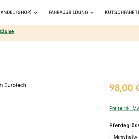
ANDEL (SHOP)
FAHRAUSBILDUNG
KUTSCHFAHRT
rzäume
Regulärer Pr
98,00 
Preise inkl. M
Pferdegrös
Minishetty