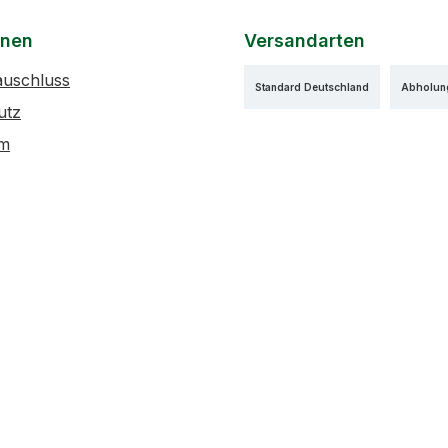
onen
Versandarten
auschluss
Standard Deutschland
Abholun
utz
um