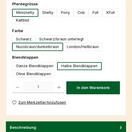
auswählen
Pferdegrösse
Minishetty
Shetty
Pony
Cob
Full
XFull
Kaltblut
auswählen
Farbe
Schwarz
Schwarz/braun unterlegt
Nussbraun/dunkelbraun
London/Hellbraun
auswählen
Blendklappen
Ganze Blendklappen
Halbe Blendklappen
Ohne Blendklappen
Produkt Anzahl: Gib den gewünschten Wert ein oder benutze die Schaltfl
In den Warenkorb
Zum Merkzettel hinzufügen
Beschreibung