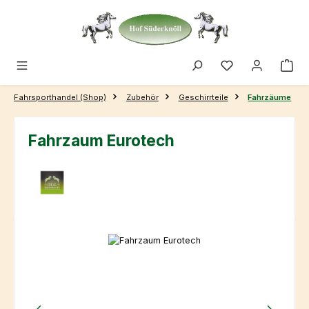
Zum Hauptinhalt springen
Fahrsporthandel (Shop)
Zubehör
Geschirrteile
Fahrzäume
Fahrzaum Eurotech
Bildergalerie überspringen