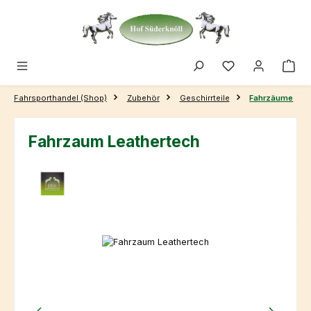
Zum Hauptinhalt springen
Fahrsporthandel (Shop)
Zubehör
Geschirrteile
Fahrzäume
Fahrzaum Leathertech
Bildergalerie überspringen