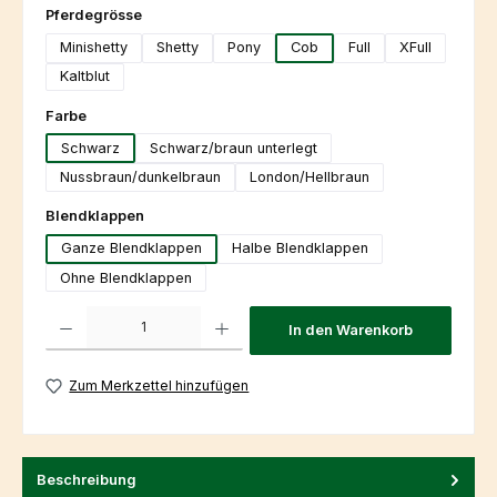
auswählen
Pferdegrösse
Minishetty
Shetty
Pony
Cob
Full
XFull
Kaltblut
auswählen
Farbe
Schwarz
Schwarz/braun unterlegt
Nussbraun/dunkelbraun
London/Hellbraun
auswählen
Blendklappen
Ganze Blendklappen
Halbe Blendklappen
Ohne Blendklappen
Produkt Anzahl: Gib den gewünschten Wert ein oder benutze die Schaltfl
In den Warenkorb
Zum Merkzettel hinzufügen
Beschreibung