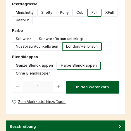
auswählen
Pferdegrösse
Minishetty
Shetty
Pony
Cob
Full
XFull
Kaltblut
auswählen
Farbe
Schwarz
Schwarz/braun unterlegt
Nussbraun/dunkelbraun
London/Hellbraun
auswählen
Blendklappen
Ganze Blendklappen
Halbe Blendklappen
Ohne Blendklappen
Produkt Anzahl: Gib den gewünschten Wert ein oder benutze die Schaltfl
In den Warenkorb
Zum Merkzettel hinzufügen
Beschreibung