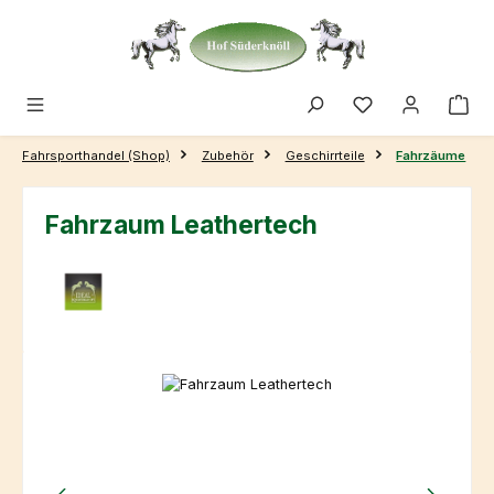
Zum Hauptinhalt springen
Fahrsporthandel (Shop)
Zubehör
Geschirrteile
Fahrzäume
Fahrzaum Leathertech
Bildergalerie überspringen