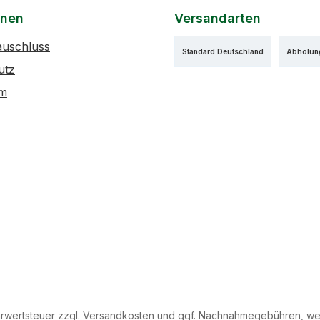
onen
Versandarten
auschluss
Standard Deutschland
Abholun
utz
um
hrwertsteuer zzgl.
Versandkosten
und ggf. Nachnahmegebühren, wen