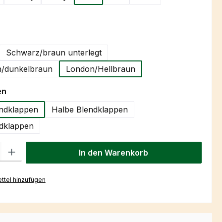
hlen
Schwarz/braun unterlegt
/dunkelbraun
London/Hellbraun
auswählen
en
ndklappen
Halbe Blendklappen
dklappen
l: Gib den gewünschten Wert ein oder benutze die Schaltflächen um
In den Warenkorb
ttel hinzufügen