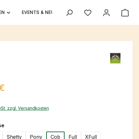
EN
EVENTS & NEWS
UNSER TEAM
TEXAS TRA
eis:
 €
wSt. zzgl. Versandkosten
auswählen
se
Shetty
Pony
Cob
Full
XFull