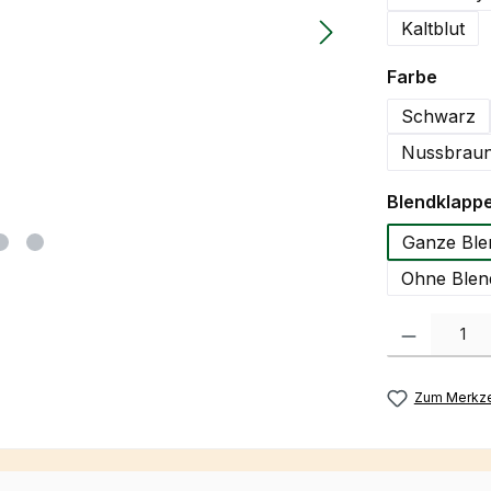
Kaltblut
auswä
Farbe
Schwarz
Nussbraun
Blendklapp
Ganze Ble
Ohne Blen
Produkt Anzah
Zum Merkze