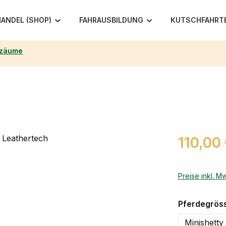
ANDEL (SHOP)
FAHRAUSBILDUNG
KUTSCHFAHRT
rzäume
Regulärer Pr
110,00
Preise inkl. M
Pferdegrös
Minishetty