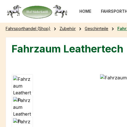
m Hauptinhalt springen
Zur Suche springen
Zur Hauptnavigation springen
HOME
FAHRSPORTH
Fahrsporthandel (Shop)
Zubehör
Geschirrteile
Fah
Fahrzaum Leathertech
Bildergalerie überspringen