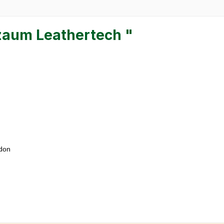
zaum Leathertech "
ndon