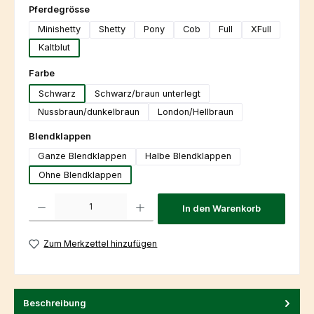
auswählen
Pferdegrösse
Minishetty
Shetty
Pony
Cob
Full
XFull
Kaltblut
auswählen
Farbe
Schwarz
Schwarz/braun unterlegt
Nussbraun/dunkelbraun
London/Hellbraun
auswählen
Blendklappen
Ganze Blendklappen
Halbe Blendklappen
Ohne Blendklappen
Produkt Anzahl: Gib den gewünschten Wert ein oder benutze die Schaltfl
In den Warenkorb
Zum Merkzettel hinzufügen
Beschreibung