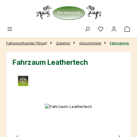
Zum Hauptinhalt springen
Fahrsporthandel (Shop)
Zubehör
Geschirrteile
Fahrzäume
Fahrzaum Leathertech
Bildergalerie überspringen