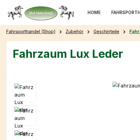
m Hauptinhalt springen
Zur Suche springen
Zur Hauptnavigation springen
HOME
FAHRSPORTH
Fahrsporthandel (Shop)
Zubehör
Geschirrteile
Fah
Fahrzaum Lux Leder
Bildergalerie überspringen