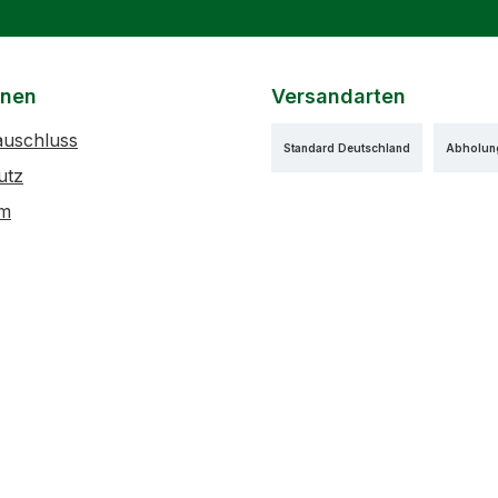
onen
Versandarten
auschluss
Standard Deutschland
Abholun
utz
um