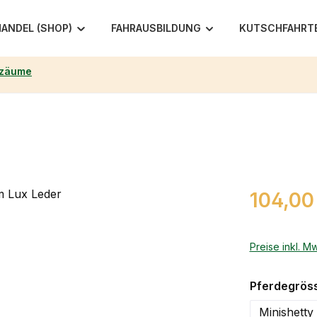
ANDEL (SHOP)
FAHRAUSBILDUNG
KUTSCHFAHRT
rzäume
Regulärer Pr
104,00
Preise inkl. M
Pferdegrös
Minishetty