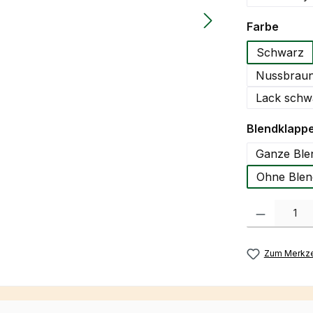
auswä
Farbe
Schwarz
Nussbraun
Lack schw
Blendklapp
Ganze Ble
Ohne Blen
Produkt Anzah
Zum Merkze