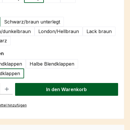
hlen
Schwarz/braun unterlegt
/dunkelbraun
London/Hellbraun
Lack braun
arz
auswählen
en
ndklappen
Halbe Blendklappen
dklappen
l: Gib den gewünschten Wert ein oder benutze die Schaltflächen um
In den Warenkorb
ttel hinzufügen