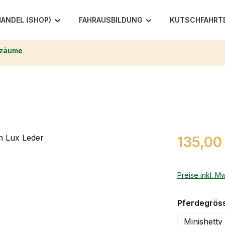
ANDEL (SHOP)
FAHRAUSBILDUNG
KUTSCHFAHRT
rzäume
Regulärer Pr
135,00
Preise inkl. M
Pferdegrös
Minishetty