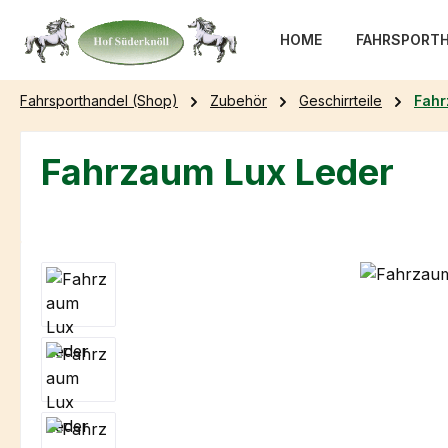
m Hauptinhalt springen
Zur Suche springen
Zur Hauptnavigation springen
HOME
FAHRSPORTH
Fahrsporthandel (Shop)
Zubehör
Geschirrteile
Fah
Fahrzaum Lux Leder
Bildergalerie überspringen