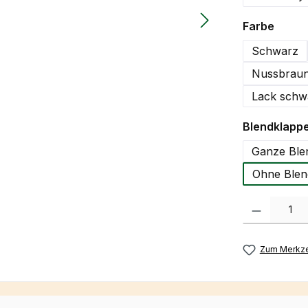
auswä
Farbe
Schwarz
Nussbraun
Lack schw
Blendklapp
Ganze Ble
Ohne Blen
Produkt Anzah
Zum Merkze