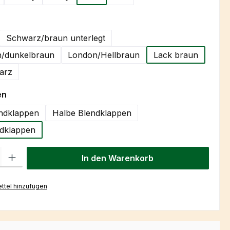
hlen
Schwarz/braun unterlegt
/dunkelbraun
London/Hellbraun
Lack braun
arz
auswählen
en
ndklappen
Halbe Blendklappen
dklappen
l: Gib den gewünschten Wert ein oder benutze die Schaltflächen um
In den Warenkorb
ttel hinzufügen