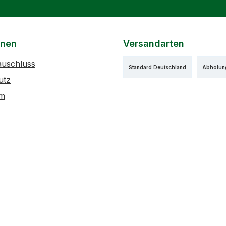
onen
Versandarten
auschluss
Standard Deutschland
Abholun
utz
um