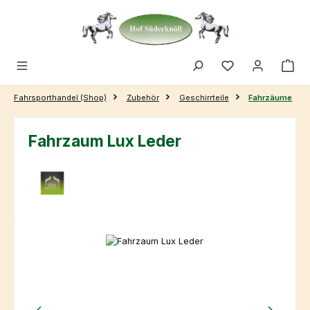
Zum Hauptinhalt springen
Fahrsporthandel (Shop)
Zubehör
Geschirrteile
Fahrzäume
Fahrzaum Lux Leder
Bildergalerie überspringen