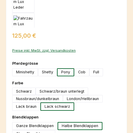
Regulärer Preis:
125,00 €
Preise inkl. MwSt. zzgl. Versandkosten
auswählen
Pferdegrösse
Minishetty
Shetty
Pony
Cob
Full
auswählen
Farbe
Schwarz
Schwarz/braun unterlegt
Nussbraun/dunkelbraun
London/Hellbraun
Lack braun
Lack schwarz
auswählen
Blendklappen
Ganze Blendklappen
Halbe Blendklappen