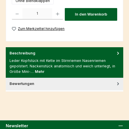
Ohne Blendklappen
Produkt Anzahl: Gib den gewünschten Wert ein oder benutze die Schaltfl
In den Warenkorb
Zum Merkzettel hinzufügen
Beschreibung
Leder Kopfstück mit Kette im Stirnriemen Nasenriemen
gepolstert. Nackenstück anatomisch und weich unterlegt, in
Größe Mini-…
Mehr
Bewertungen
Newsletter