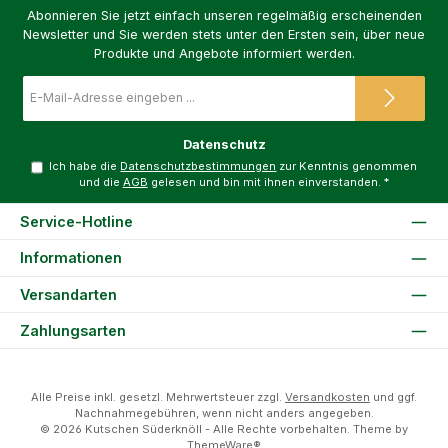
Abonnieren Sie jetzt einfach unseren regelmäßig erscheinenden
Newsletter und Sie werden stets unter den Ersten sein, über neue
Produkte und Angebote informiert werden.
E-
Mail-
Adresse
*
Datenschutz
Ich habe die
Datenschutzbestimmungen
zur Kenntnis genommen
und die
AGB
gelesen und bin mit ihnen einverstanden.
*
Service-Hotline
Informationen
Versandarten
Zahlungsarten
Alle Preise inkl. gesetzl. Mehrwertsteuer zzgl.
Versandkosten
und ggf.
Nachnahmegebühren, wenn nicht anders angegeben.
© 2026 Kutschen Süderknöll - Alle Rechte vorbehalten. Theme by
ThemeWare®