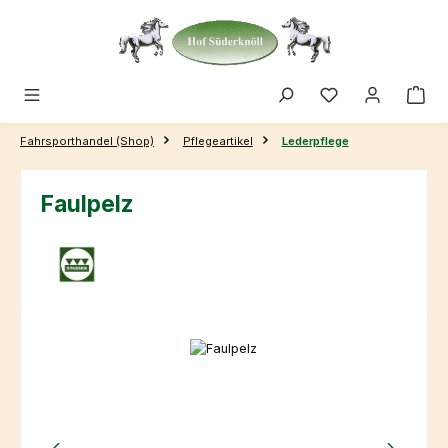
Zum Hauptinhalt springen
Fahrsporthandel (Shop)
Pflegeartikel
Lederpflege
Faulpelz
Bildergalerie überspringen