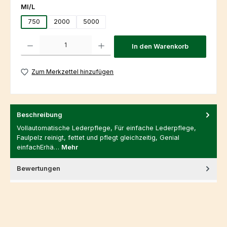
auswählen
Ml/L
750
2000
5000
Produkt Anzahl: Gib den gewünschten Wert ein oder benutze die Schaltfl
In den Warenkorb
Zum Merkzettel hinzufügen
Beschreibung
Vollautomatische Lederpflege, Für einfache Lederpflege,
Faulpelz reinigt, fettet und pflegt gleichzeitig, Genial
einfachErhä…
Mehr
Bewertungen