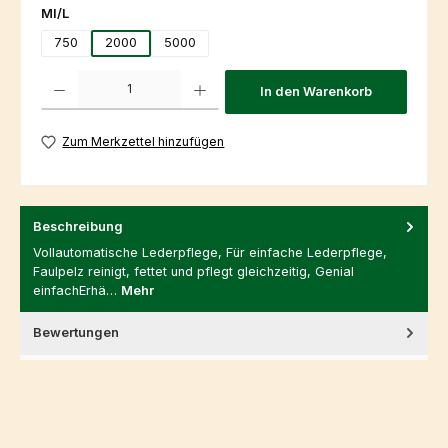
auswählen
Ml/L
750
2000
5000
Produkt Anzahl: Gib den gewünschten Wert ein oder benutze die Schaltfl
In den Warenkorb
Zum Merkzettel hinzufügen
Beschreibung
Vollautomatische Lederpflege, Für einfache Lederpflege,
Faulpelz reinigt, fettet und pflegt gleichzeitig, Genial
einfachErhä…
Mehr
Bewertungen