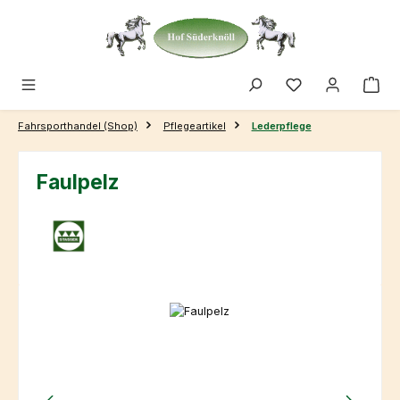
Zum Hauptinhalt springen
Fahrsporthandel (Shop)
Pflegeartikel
Lederpflege
Faulpelz
Bildergalerie überspringen