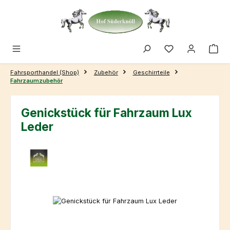
Zum Hauptinhalt springen
Fahrsporthandel (Shop)
Zubehör
Geschirrteile
Fahrzaumzubehör
Genickstück für Fahrzaum Lux
Leder
Bildergalerie überspringen