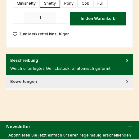
Minishetty
Shetty
Pony
Cob
Full
Produkt Anzahl: Gib den gewünschten Wert ein oder benutze die Schaltfl
In den Warenkorb
Zum Merkzettel hinzufügen
Beschreibung
Weich unterlegtes Genickstück, anatomisch geformt.
Bewertungen
Newsletter
Abonnieren Sie jetzt einfach unseren regelmäßig erscheinenden