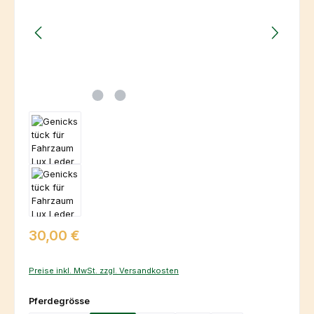
Regulärer Preis:
30,00 €
Preise inkl. MwSt. zzgl. Versandkosten
auswählen
Pferdegrösse