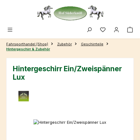
Zum Hauptinhalt springen
Fahrsporthandel (Shop)
Zubehör
Geschirrteile
Hintergeschirr & Zubehör
Hintergeschirr Ein/Zweispänner
Lux
Bildergalerie überspringen