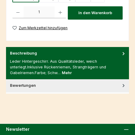
Produkt Anzahl: Gib den gewünschten Wert ein oder benutze die Schaltfl
In den Warenkorb
Zum Merkzettel hinzufügen
Beschreibung
Leder Hintergeschirr. Aus Qualitätsleder, weich
unterlegt.Inklusive Rückenriemen, Strangträgern und
Gabelriemen.Farbe; Schw…
Mehr
Bewertungen
Newsletter