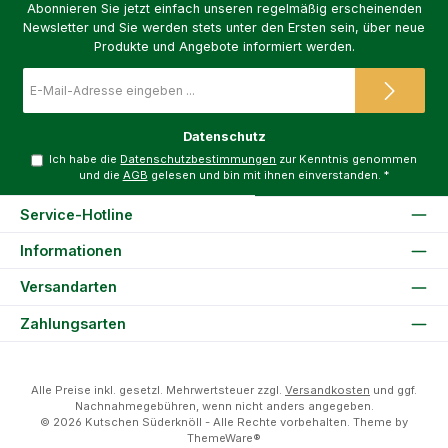
Abonnieren Sie jetzt einfach unseren regelmäßig erscheinenden
Newsletter und Sie werden stets unter den Ersten sein, über neue
Produkte und Angebote informiert werden.
E-
Mail-
Adresse
*
Datenschutz
Ich habe die
Datenschutzbestimmungen
zur Kenntnis genommen
und die
AGB
gelesen und bin mit ihnen einverstanden.
*
Service-Hotline
Informationen
Versandarten
Zahlungsarten
Alle Preise inkl. gesetzl. Mehrwertsteuer zzgl.
Versandkosten
und ggf.
Nachnahmegebühren, wenn nicht anders angegeben.
© 2026 Kutschen Süderknöll - Alle Rechte vorbehalten. Theme by
ThemeWare®