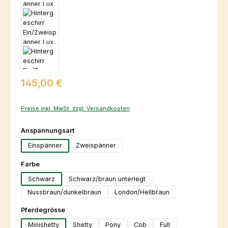
Regulärer Preis:
145,00 €
Preise inkl. MwSt. zzgl. Versandkosten
auswählen
Anspannungsart
Einspänner
Zweispänner
auswählen
Farbe
Schwarz
Schwarz/braun unterlegt
Nussbraun/dunkelbraun
London/Hellbraun
auswählen
Pferdegrösse
Minishetty
Shetty
Pony
Cob
Full