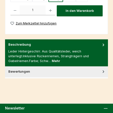
Produkt Anzahl: Gib den gewünschten Wert ein oder benutze die Schaltfl
In den Warenkorb
Zum Merkzettel hinzufügen
Beschreibung
Leder Hintergeschirr. Aus Qualitätsleder, weich
unterlegt.Inklusive Rückenriemen, Strangträgern und
Gabelriemen.Farbe; Schw…
Mehr
Bewertungen
Newsletter