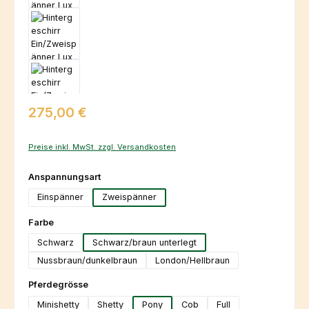
Regulärer Preis:
275,00 €
Preise inkl. MwSt. zzgl. Versandkosten
auswählen
Anspannungsart
Einspänner
Zweispänner
auswählen
Farbe
Schwarz
Schwarz/braun unterlegt
Nussbraun/dunkelbraun
London/Hellbraun
auswählen
Pferdegrösse
Minishetty
Shetty
Pony
Cob
Full