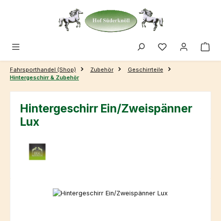
Zum Hauptinhalt springen
Fahrsporthandel (Shop)
Zubehör
Geschirrteile
Hintergeschirr & Zubehör
Hintergeschirr Ein/Zweispänner
Lux
Bildergalerie überspringen