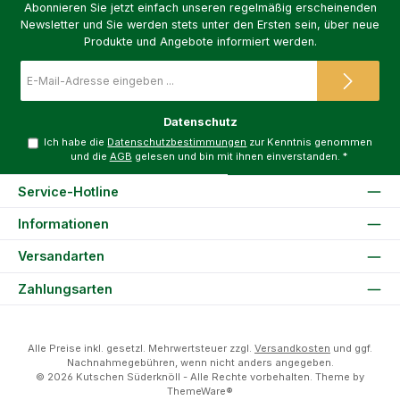
Abonnieren Sie jetzt einfach unseren regelmäßig erscheinenden
Newsletter und Sie werden stets unter den Ersten sein, über neue
Produkte und Angebote informiert werden.
E-
Mail-
Adresse
*
Datenschutz
Ich habe die
Datenschutzbestimmungen
zur Kenntnis genommen
und die
AGB
gelesen und bin mit ihnen einverstanden.
*
Service-Hotline
Informationen
Versandarten
Zahlungsarten
Alle Preise inkl. gesetzl. Mehrwertsteuer zzgl.
Versandkosten
und ggf.
Nachnahmegebühren, wenn nicht anders angegeben.
© 2026 Kutschen Süderknöll - Alle Rechte vorbehalten. Theme by
ThemeWare®