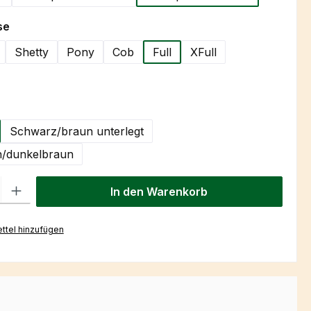
auswählen
se
Shetty
Pony
Cob
Full
XFull
hlen
Schwarz/braun unterlegt
/dunkelbraun
l: Gib den gewünschten Wert ein oder benutze die Schaltflächen um
In den Warenkorb
ttel hinzufügen