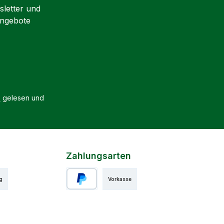
sletter und
Angebote
B
gelesen und
Zahlungsarten
g
Vorkasse
PayPal