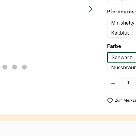
Pferdegrös
Minishetty
Kaltblut
auswä
Farbe
Schwarz
Nussbraun
Produkt Anzah
Zum Merkze