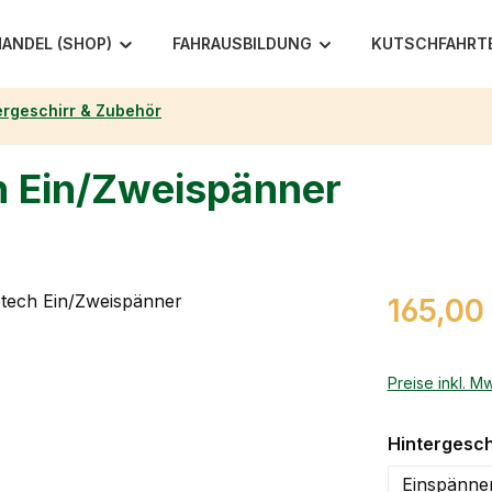
ANDEL (SHOP)
FAHRAUSBILDUNG
KUTSCHFAHRT
ergeschirr & Zubehör
h Ein/Zweispänner
Regulärer Pr
165,00
Preise inkl. M
Hintergesch
Einspänne