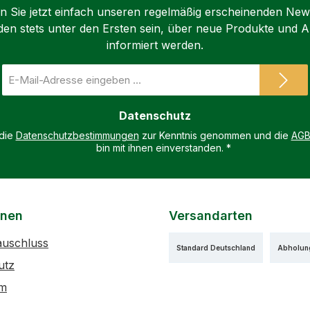
 Sie jetzt einfach unseren regelmäßig erscheinenden New
den stets unter den Ersten sein, über neue Produkte und 
informiert werden.
E-
Mail-
Adresse
Datenschutz
*
 die
Datenschutzbestimmungen
zur Kenntnis genommen und die
AG
bin mit ihnen einverstanden.
*
onen
Versandarten
auschluss
Standard Deutschland
Abholun
utz
um