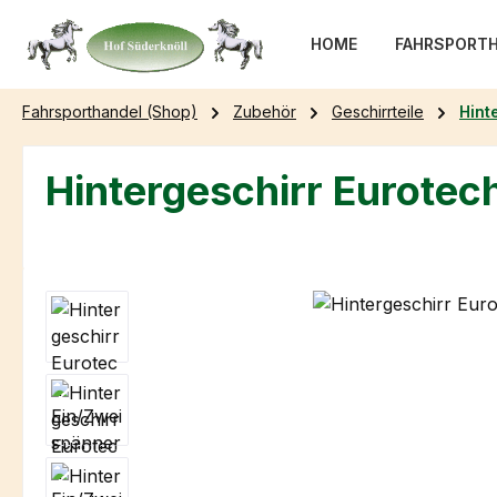
m Hauptinhalt springen
Zur Suche springen
Zur Hauptnavigation springen
HOME
FAHRSPORTH
Fahrsporthandel (Shop)
Zubehör
Geschirrteile
Hint
Hintergeschirr Eurotec
Bildergalerie überspringen