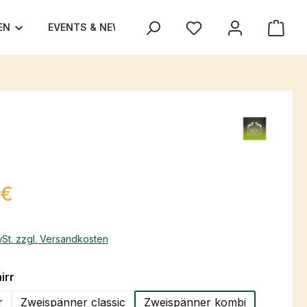
EN
EVENTS & NEWS
UNSER TEAM
TEXAS TRA
eis:
 €
wSt. zzgl. Versandkosten
auswählen
irr
r
Zweispänner classic
Zweispänner kombi