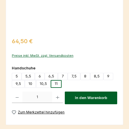
Regulärer Preis:
64,50 €
Preise inkl. MwSt. zzgl. Versandkosten
auswählen
Handschuhe
5
5,5
6
6,5
7
7,5
8
8,5
9
9,5
10
10,5
11
Produkt Anzahl: Gib den gewünschten Wert ein oder benutze die Schaltfl
In den Warenkorb
Zum Merkzettel hinzufügen