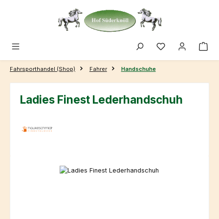
Zum Hauptinhalt springen
Fahrsporthandel (Shop)
Fahrer
Handschuhe
Ladies Finest Lederhandschuh
Bildergalerie überspringen