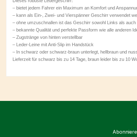
Dieses robuste Ledergeschirr:
– bietet jedem Fahrer ein Maximum an Komfort und Anspannu
– kann als Ein-, Zwei- und Vierspänner Geschirr verwendet w
– ohne umzuschnallen ist das Geschirr sowohl Links als auc
– bekannte Qualität und perfekte Passform wie alle anderen Id
– Zugstränge von hinten verstellbar
– Leder-Leine mit Anti-Slip im Handstück
– In schwarz oder schwarz-braun unterlegt, hellbraun und nuss
Lieferzeit für schwarz bis zu 14 Tage, braun leider bis zu 10 
Abonnieren