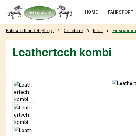
m Hauptinhalt springen
Zur Suche springen
Zur Hauptnavigation springen
HOME
FAHRSPORTH
Fahrsporthandel (Shop)
Geschirre
Ideal
Einspänner
Leathertech kombi
Bildergalerie überspringen