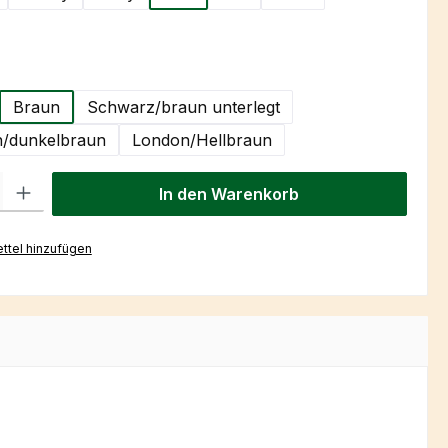
hlen
Braun
Schwarz/braun unterlegt
/dunkelbraun
London/Hellbraun
l: Gib den gewünschten Wert ein oder benutze die Schaltflächen um
In den Warenkorb
ttel hinzufügen