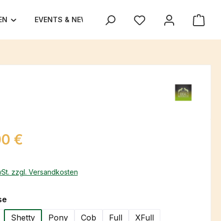
EN
EVENTS & NEWS
UNSER TEAM
TEXAS TRA
eis:
00 €
wSt. zzgl. Versandkosten
auswählen
se
Shetty
Pony
Cob
Full
XFull