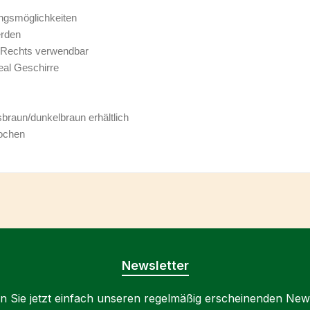
ngsmöglichkeiten
erden
h Rechts verwendbar
eal Geschirre
braun/dunkelbraun erhältlich
Wochen
Newsletter
 Sie jetzt einfach unseren regelmäßig erscheinenden New