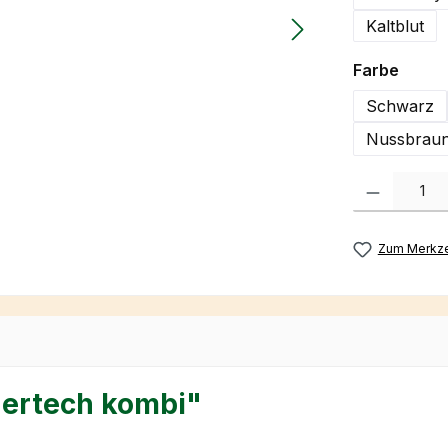
Kaltblut
auswä
Farbe
Schwarz
Nussbraun
Produkt Anzah
Zum Merkze
hertech kombi"