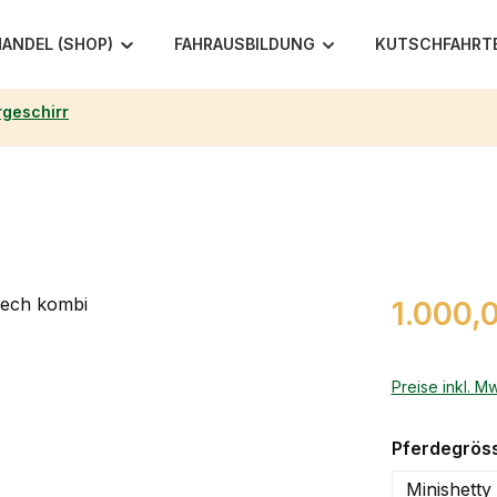
ANDEL (SHOP)
FAHRAUSBILDUNG
KUTSCHFAHRT
geschirr
Regulärer Pr
1.000,
Preise inkl. M
Pferdegrös
Minishetty