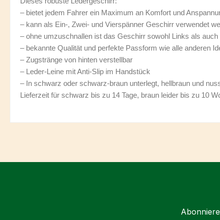
Dieses robuste Ledergeschirr:
– bietet jedem Fahrer ein Maximum an Komfort und Anspannu
– kann als Ein-, Zwei- und Vierspänner Geschirr verwendet w
– ohne umzuschnallen ist das Geschirr sowohl Links als auc
– bekannte Qualität und perfekte Passform wie alle anderen Id
– Zugstränge von hinten verstellbar
– Leder-Leine mit Anti-Slip im Handstück
– In schwarz oder schwarz-braun unterlegt, hellbraun und nuss
Lieferzeit für schwarz bis zu 14 Tage, braun leider bis zu 10 
Abonnieren