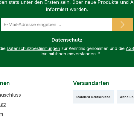
den stets unter den Ersten sein, über neue Produkte und 
informiert werden.
E-
Mail-
Adresse
Datenschutz
*
 die
Datenschutzbestimmungen
zur Kenntnis genommen und die
AG
bin mit ihnen einverstanden.
*
onen
Versandarten
auschluss
Standard Deutschland
Abholun
utz
um