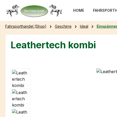
m Hauptinhalt springen
Zur Suche springen
Zur Hauptnavigation springen
HOME
FAHRSPORTH
Fahrsporthandel (Shop)
Geschirre
Ideal
Einspänner
Leathertech kombi
Bildergalerie überspringen