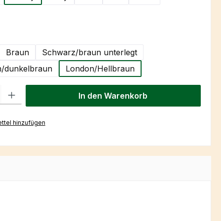
hlen
Braun
Schwarz/braun unterlegt
/dunkelbraun
London/Hellbraun
l: Gib den gewünschten Wert ein oder benutze die Schaltflächen um
In den Warenkorb
ttel hinzufügen