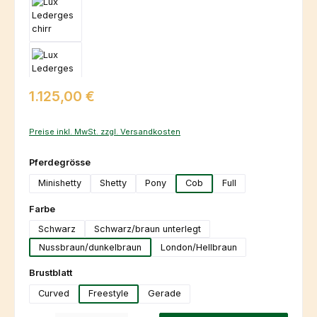
Regulärer Preis:
1.125,00 €
Preise inkl. MwSt. zzgl. Versandkosten
auswählen
Pferdegrösse
Minishetty
Shetty
Pony
Cob
Full
auswählen
Farbe
Schwarz
Schwarz/braun unterlegt
Nussbraun/dunkelbraun
London/Hellbraun
auswählen
Brustblatt
Curved
Freestyle
Gerade