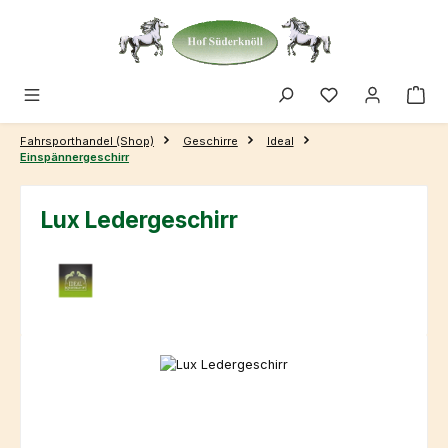
Zum Hauptinhalt springen
Fahrsporthandel (Shop)
Geschirre
Ideal
Einspännergeschirr
Lux Ledergeschirr
Bildergalerie überspringen